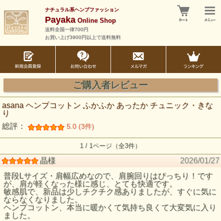
ナチュラル系ヘンプファッション
Payaka
Online Shop
送料全国一律700円
お買い上げ3900円以上で送料無料
ご購入者レビュー
asana ヘンプコットン ふかふか あったか チュニック・きな
り
総評：
5.0 (3件)
1 / 1ページ（全3件）
晶様
2026/01/27
普段Lサイズ・肩幅広めなので、肩腕回りはぴっちり！です
が、肩が軽くなった様に感じ、とても快適です。
敏感肌で、新品は少しチクチク感ありましたが、すぐに気に
ならなくなりました。
ヘンプコットン、本当に暖かくて気持ち良くて大変気に入り
ました。