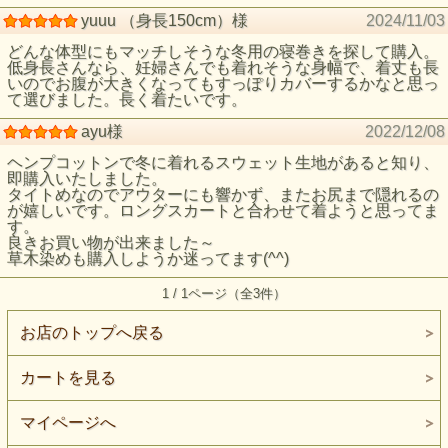
yuuu （身長150cm）様
2024/11/03
どんな体型にもマッチしそうな冬用の寝巻きを探して購入。
低身長さんなら、妊婦さんでも着れそうな身幅で、着丈も長
いのでお腹が大きくなってもすっぽりカバーするかなと思っ
て選びました。長く着たいです。
ayu様
2022/12/08
ヘンプコットンで冬に着れるスウェット生地があると知り、
即購入いたしました。
タイトめなのでアウターにも響かず、またお尻まで隠れるの
が嬉しいです。ロングスカートと合わせて着ようと思ってま
す。
良きお買い物が出来ました～
草木染めも購入しようか迷ってます(^^)
1 / 1ページ（全3件）
お店のトップへ戻る
カートを見る
マイページへ