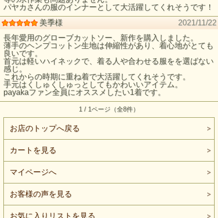
パヤカさんの服のインナーとして大活躍してくれそうです！
美季様
2021/11/22
長年愛用のグローブカットソー、新作を購入しました。
薄手のヘンプコットン生地は伸縮性があり、着心地がとても
良いです。
首元は軽いハイネックで、着る人や合わせる服をを選ばない
感じ。
これからの時期に重ね着で大活躍してくれそうです。
手元はくしゅくしゅっとしてもかわいいアイテム。
payakaファン全員にオススメしたい1着です。
1 / 1ページ（全8件）
お店のトップへ戻る
カートを見る
マイページへ
お客様の声を見る
お気に入りリストを見る