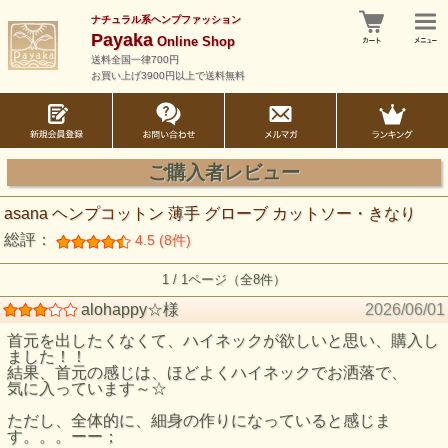
ナチュラル系ヘンプファッション
Payaka
Online Shop
送料全国一律700円
お買い上げ3900円以上で送料無料
ご購入者レビュー
asana ヘンプコットン 薄手 グローブ カットソー・きなり
総評：
4.5 (8件)
1 / 1ページ（全8件）
alohappy☆様
2026/06/01
首元を出したくなくて、ハイネックが欲しいと思い、購入し
ました！！
結果、首元の感じは、ほどよくハイネックでお洒落で、
気に入っています～☆
ただし、全体的に、細身の作りになっていると感じま
す。。。ーー；