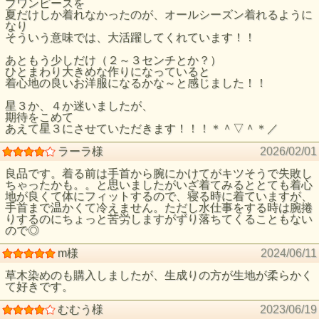
ブワンピースを
夏だけしか着れなかったのが、オールシーズン着れるように
なり
そういう意味では、大活躍してくれています！！
あともう少しだけ（２～３センチとか？）
ひとまわり大きめな作りになっていると
着心地の良いお洋服になるかな～と感じました！！
星３か、４か迷いましたが、
期待をこめて
あえて星３にさせていただきます！！！＊＾▽＾＊／
ラーラ様
2026/02/01
良品です。着る前は手首から腕にかけてがキツそうで失敗し
ちゃったかも。。と思いましたがいざ着てみるととても着心
地が良くて体にフィットするので、寝る時に着ていますが、
手首まで温かくて冷えません。ただし水仕事をする時は腕捲
りするのにちょっと苦労しますがずり落ちてくることもない
ので◎
m様
2024/06/11
草木染めのも購入しましたが、生成りの方が生地が柔らかく
て好きです。
むむう様
2023/06/19