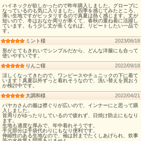
ハイネックが欲しかったので昨年購入しました。グローブに
なっているのも気に入りました。四季を感じてみたところ、
薄い生地ですがピッタリするので真夏は熱く感じます。丈が
短いので、冬はおなか周りが寒くて、春秋の重ね着に活躍し
ています。もう少し丈が長くなれば、リピートしたい一品で
す。
ミント様
2023/06/18
形がとてもきれいでシンプルだから、どんな洋服にも合って
使いやすいです。
りんご様
2022/09/18
涼しくなってきたので、ワンピースやチュニックの下に着て
います！真夏以外ずっと着れそうなので、洗い替えを買おう
か検討中です。
大調和様
2022/04/21
パヤカさんの服は襟ぐりが広いので、インナーにと思って購
入しました。
首周りがゆったりしているので疲れず、日焼け防止にもなり
ます。
生地も適度な厚みで、年中着れそうです。
手元部分は手袋代わりにもなり便利です。
伸縮性のある生地なので、袖は肘までたくしあげられ、炊事
等の水作業も問題ありません。