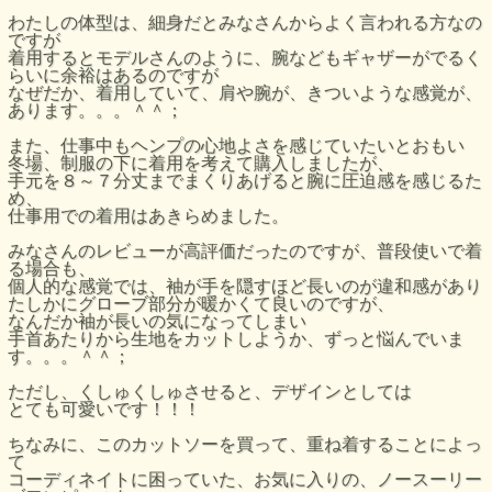
わたしの体型は、細身だとみなさんからよく言われる方なの
ですが
着用するとモデルさんのように、腕などもギャザーがでるく
らいに余裕はあるのですが
なぜだか、着用していて、肩や腕が、きついような感覚が、
あります。。。＾＾；
また、仕事中もヘンプの心地よさを感じていたいとおもい
冬場、制服の下に着用を考えて購入しましたが、
手元を８～７分丈までまくりあげると腕に圧迫感を感じるた
め、
仕事用での着用はあきらめました。
みなさんのレビューが高評価だったのですが、普段使いで着
る場合も、
個人的な感覚では、袖が手を隠すほど長いのが違和感があり
たしかにグローブ部分が暖かくて良いのですが、
なんだか袖が長いの気になってしまい
手首あたりから生地をカットしようか、ずっと悩んでいま
す。。。＾＾；
ただし、くしゅくしゅさせると、デザインとしては
とても可愛いです！！！
ちなみに、このカットソーを買って、重ね着することによっ
て
コーディネイトに困っていた、お気に入りの、ノースーリー