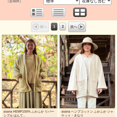
（全48件）
1
2
前へ
次へ
asana HEMP100% ふかふか リバー
asana ヘンプコットン ふかふか ジャ
シブル はんて...
ケット・きなり