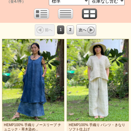
（全47件）
1
2
前へ
次へ
HEMP100% 手織り ノースリーブ チ
HEMP100% 手織り パンツ・きなり
ュニック・草木染め...
ソフト仕上げ