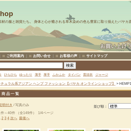
Shop
素材の服と雑貨たち。 身体と心が癒される草木染めの色も豊富に取り揃えたパヤカ
｜
ご利用案内
｜
お問い合せ
｜
お客様の声
｜
サイトマップ
ロ
ひらひら
ゆったり
薄手
厚手
ふかふか
タイパン
貫頭衣
ジャージ
ナチュラル系アジアン ヘンプ ファッション【パヤカ オンラインショップ】
> HEM
商品一覧
説明付き
/ 写真のみ
並び順：
1件～40件 （全149件） 1/4ページ
1
2
3
4
次へ
最後へ