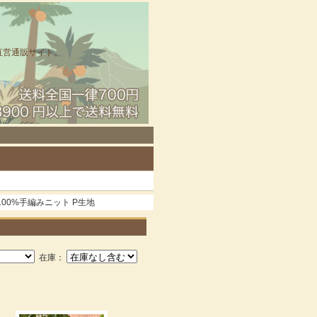
直営通販サイト。
P100%手編みニット P生地
在庫：