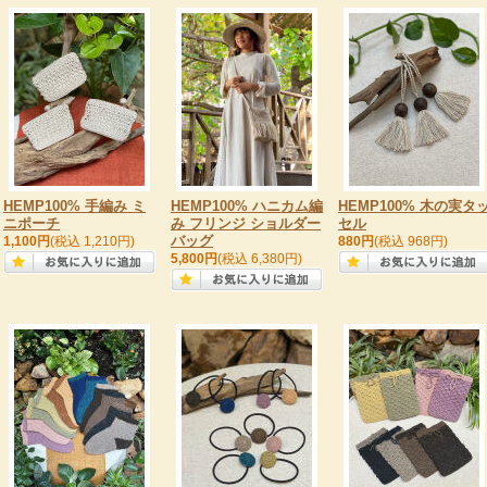
HEMP100% 手編み ミ
HEMP100% ハニカム編
HEMP100% 木の実タ
ニポーチ
み フリンジ ショルダー
セル
バッグ
1,100円
(税込 1,210円)
880円
(税込 968円)
5,800円
(税込 6,380円)