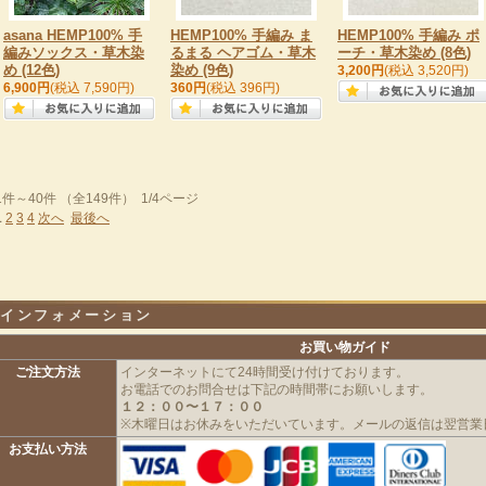
asana HEMP100% 手
HEMP100% 手編み ま
HEMP100% 手編み ポ
編みソックス・草木染
るまる ヘアゴム・草木
ーチ・草木染め (8色)
め (12色)
染め (9色)
3,200円
(税込 3,520円)
6,900円
(税込 7,590円)
360円
(税込 396円)
1件～40件 （全149件） 1/4ページ
1
2
3
4
次へ
最後へ
インフォメーション
お買い物ガイド
ご注文方法
インターネットにて24時間受け付けております。
お電話でのお問合せは下記の時間帯にお願いします。
１２：００〜１７：００
※木曜日はお休みをいただいています。メールの返信は翌営業
お支払い方法