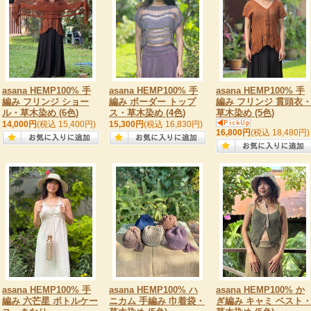
asana HEMP100% 手
asana HEMP100% 手
asana HEMP100% 手
編み フリンジ ショー
編み ボーダー トップ
編み フリンジ 貫頭衣
ル・草木染め (6色)
ス・草木染め (4色)
草木染め (5色)
14,000円
(税込 15,400円)
15,300円
(税込 16,830円)
16,800円
(税込 18,480円)
asana HEMP100% 手
asana HEMP100% ハ
asana HEMP100% か
編み 六芒星 ボトルケー
ニカム 手編み 巾着袋・
ぎ編み キャミ ベスト