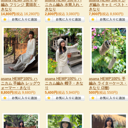
asana HEMP100% 手
asana HEMP100% ハ
asana HEMP100% か
編み フリンジ 貫頭衣・
ニカム編み 水筒入れ・
ぎ編み キャミ ベスト
きなり
きなり
きなり
14,800円
(税込 16,280円)
2,800円
(税込 3,080円)
7,900円
(税込 8,690円)
asana HEMP100% ハ
asana HEMP100% ハ
asana HEMP100% 手
ニカム 手編み レッグウ
ニカム編み 帽子・きな
編み ライターケース・
ォーマー・きなり
り
きなり (2種)
8,800円
(税込 9,680円)
5,400円
(税込 5,940円)
500円
(税込 550円)