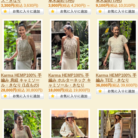
ス・きなり
草木染め (5色)
草木染め (5色)
3,300円
(税込 3,630円)
3,900円
(税込 4,290円)
～
9,100円
(税込 10,010円)
Karma HEMP100% 手
Karma HEMP100% 手
Karma HEMP100% 手
編み 肩紐 キャミソー
編み ホルターネック キ
編み TEE・きなり
ル・きなり (1点もの)
ャミソール・きなり
36,000円
(税込 39,600円)
28,000円
(税込 30,800円)
18,000円
(税込 19,800円)