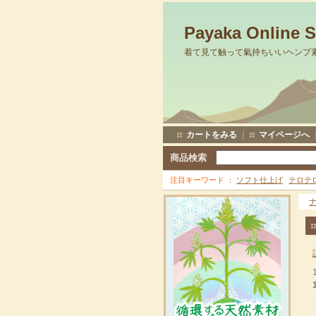
Payaka Online 
着て見て触って氣持ちいいヘンプ
カートをみる
｜
マイページへ
商品検索
注目キーワード
ソフト仕上げ
テロテ