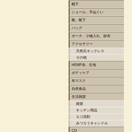
帽子
ショール、手ぬぐい
靴、靴下
バッグ
ポーチ、小物入れ、財布
アクセサリー
天然石ネックレス
その他
HEMP糸、生地
ボディケア
布マスク
自然食品
生活雑貨
雑貨
キッチン用品
エコ洗剤
みつろうキャンドル
CD