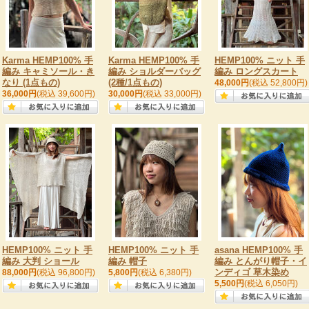
Karma HEMP100% 手
Karma HEMP100% 手
HEMP100% ニット 手
編み キャミソール・き
編み ショルダーバッグ
編み ロングスカート
なり (1点もの)
(2種/1点もの)
48,000円
(税込 52,800円)
36,000円
(税込 39,600円)
30,000円
(税込 33,000円)
HEMP100% ニット 手
HEMP100% ニット 手
asana HEMP100% 手
編み 大判 ショール
編み 帽子
編み とんがり帽子・イ
ンディゴ 草木染め
88,000円
(税込 96,800円)
5,800円
(税込 6,380円)
5,500円
(税込 6,050円)