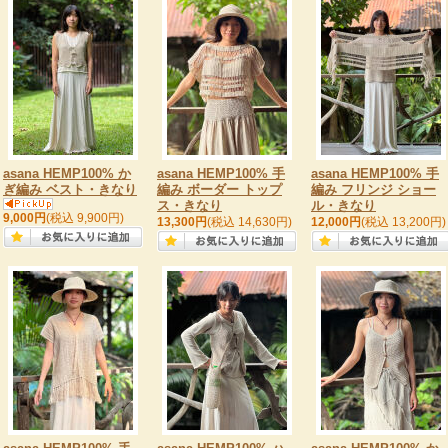
asana HEMP100% か
asana HEMP100% 手
asana HEMP100% 手
ぎ編み ベスト・きなり
編み ボーダー トップ
編み フリンジ ショー
ス・きなり
ル・きなり
9,000円
(税込 9,900円)
13,300円
(税込 14,630円)
12,000円
(税込 13,200円)