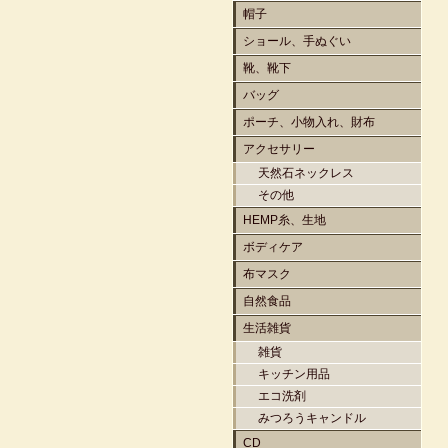
帽子
ショール、手ぬぐい
靴、靴下
バッグ
ポーチ、小物入れ、財布
アクセサリー
天然石ネックレス
その他
HEMP糸、生地
ボディケア
布マスク
自然食品
生活雑貨
雑貨
キッチン用品
エコ洗剤
みつろうキャンドル
CD