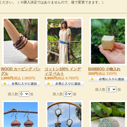
ください。（ ※購入決定ではありませんので、後で変更できます。）
WOOD カービング バン
コットン100% インデ
BAMBOO 小物入れ
グル
ィゴ ベルト
300円
(税込 330円)
1,800円
(税込 1,980円)
8,900円
(税込 9,790円)
購入数
個
購入数
枚
購入数
個