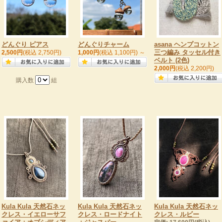
どんぐり ピアス
どんぐりチャーム
asana ヘンプコットン
三つ編み タッセル付き
2,500円
(税込 2,750円)
1,000円
(税込 1,100円)
～
ベルト (2色)
2,000円
(税込 2,200円)
購入数
組
Kula Kula 天然石ネッ
Kula Kula 天然石ネッ
Kula Kula 天然石ネッ
クレス・イエローサフ
クレス・ロードナイト
クレス・ルビー