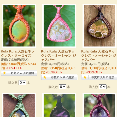
Kula Kula 天然石ネッ
Kula Kula 天然石ネッ
Kula Kula 天然石ネッ
クレス・ターコイズ
クレス・オーシャン ジ
クレス・オーシャン ジ
ャスパー
ャスパー
定価: 7,920円(税込)
価格:
5,040円
(税込 5,544
定価: 4,950円(税込)
定価: 4,730円(税込)
円)
<30%OFF>
価格:
3,150円
(税込 3,465
価格:
3,010円
(税込 3,311
円)
<30%OFF>
円)
<30%OFF>
購入数
本
購入数
本
購入数
本