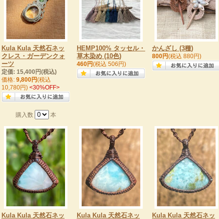
Kula Kula 天然石ネッ
HEMP100% タッセル・
かんざし (3種)
クレス・ガーデンクォ
草木染め (10色)
800円
(税込 880円)
ーツ
460円
(税込 506円)
定価: 15,400円(税込)
価格:
9,800円
(税込
10,780円)
<30%OFF>
購入数
本
Kula Kula 天然石ネッ
Kula Kula 天然石ネッ
Kula Kula 天然石ネッ