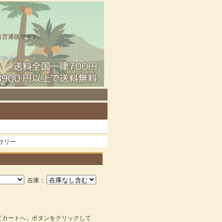
直営通販サイト。
セサリー
在庫：
てカートへ」ボタンをクリックして