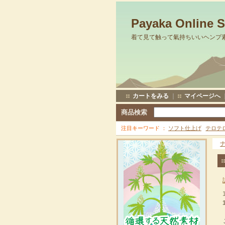
Payaka Online 
着て見て触って氣持ちいいヘンプ
カートをみる
｜
マイページへ
商品検索
注目キーワード
ソフト仕上げ
テロテ