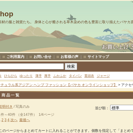
Shop
素材の服と雑貨たち。 身体と心が癒される草木染めの色も豊富に取り揃えたパヤカ
｜
ご利用案内
｜
お問い合せ
｜
お客様の声
｜
サイトマップ
ロ
ひらひら
ゆったり
薄手
厚手
ふかふか
タイパン
貫頭衣
ジャージ
ナチュラル系アジアン ヘンプ ファッション【パヤカ オンラインショップ】
> アク
商品一覧
説明付き
/ 写真のみ
並び順：
1件～40件 （全147件） 1/4ページ
1
2
3
4
次へ
最後へ
このページからまとめてカートに入れることができます。個数を指定して「まとめ