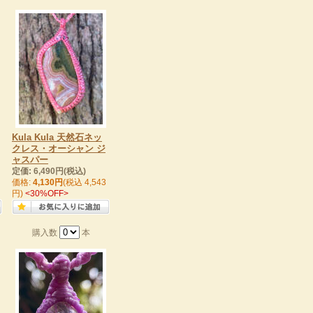
Kula Kula 天然石ネッ
クレス・オーシャン ジ
ャスパー
定価: 6,490円(税込)
価格:
4,130円
(税込 4,543
円)
<30%OFF>
購入数
本