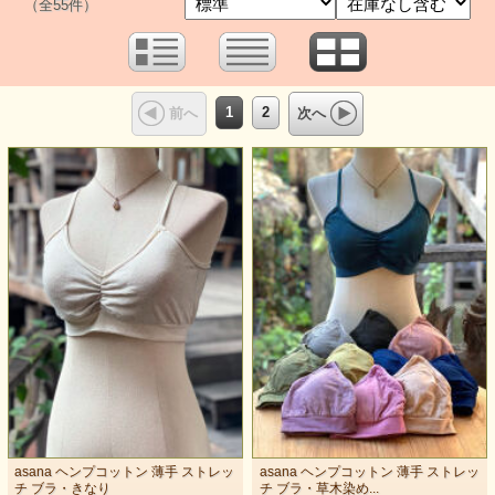
（全55件）
1
2
前へ
次へ
asana ヘンプコットン 薄手 ストレッ
asana ヘンプコットン 薄手 ストレッ
チ ブラ・きなり
チ ブラ・草木染め...