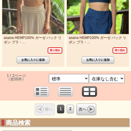
asana HEMP100% ガーゼ バック リ
asana HEMP100% ガーゼ バック リ
ボン ブラ・...
ボン ブラ・...
売り切れ
売り切れ
1 / 2ページ
（全55件）
1
2
前へ
次へ
商品検索