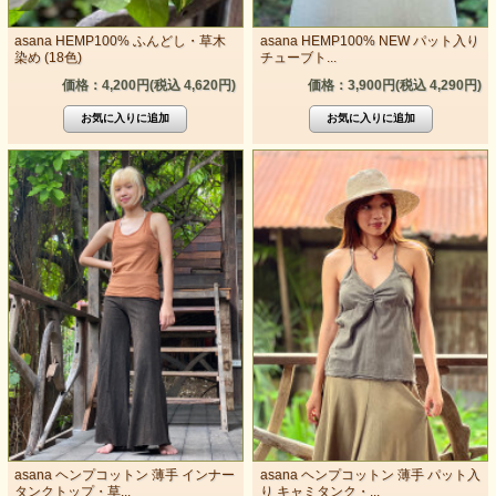
asana HEMP100% ふんどし・草木
asana HEMP100% NEW パット入り
染め (18色)
チューブト...
価格：4,200円(税込 4,620円)
価格：3,900円(税込 4,290円)
asana ヘンプコットン 薄手 インナー
asana ヘンプコットン 薄手 パット入
タンクトップ・草...
り キャミタンク・...