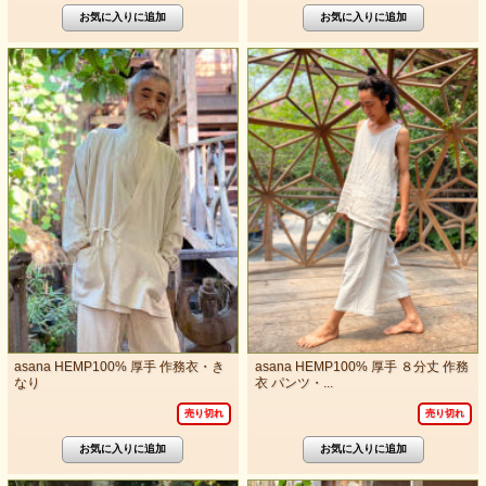
asana HEMP100% 厚手 作務衣・き
asana HEMP100% 厚手 ８分丈 作務
なり
衣 パンツ・...
売り切れ
売り切れ