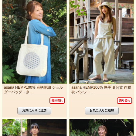
asana HEMP100% 麻柄刺繍 ショル
asana HEMP100% 厚手 ８分丈 作務
ダーバッグ・き...
衣 パンツ・...
売り切れ
売り切れ