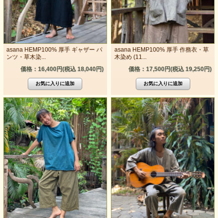
asana HEMP100% 厚手 ギャザー パ
asana HEMP100% 厚手 作務衣・草
ンツ・草木染...
木染め (11...
価格：16,400円(税込 18,040円)
価格：17,500円(税込 19,250円)