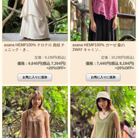
asana HEMP100% テロテロ 肩紐 チ
asana HEMP100% ガーゼ 森の
ュニック・き...
2WAY キャミソ...
定価：9,130円(税込)
定価：10,230円(税込)
価格：6,640円(税込 7,304円)
価格：7,440円(税込 8,184円)
<20%OFF>
<20%OFF>