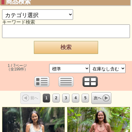
商品検索
キーワード検索
1 / 7ページ
（全199件）
1
2
3
4
5
前へ
次へ