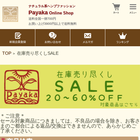
ナチュラル系ヘンプファッション
Payaka
Online Shop
送料全国一律700円
お買い上げ3900円以上で送料無料
TOP
在庫売り尽くしSALE
>
＊ご注意＊
セール対象商品につきましては、不良品の場合を除き、お客さ
まのご都合による返品/交換はできませんので、あらかじめご
了承ください。