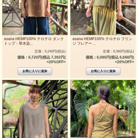
asana HEMP100% テロテロ タンク
asana HEMP100% テロテロ フリン
トップ・草木染...
ジ フレアー ...
定価：9,240円(税込)
定価：8,360円(税込)
価格：6,720円(税込 7,392円)
価格：6,080円(税込 6,688円)
<20%OFF>
<20%OFF>