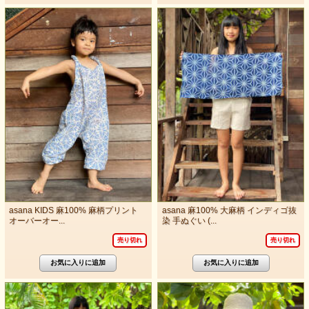
asana KIDS 麻100% 麻柄プリント
asana 麻100% 大麻柄 インディゴ抜
オーバーオー...
染 手ぬぐい (...
売り切れ
売り切れ