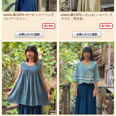
asana 麻100% ガーゼ シャーリング
asana 麻100% ふわふわ ショート ブ
フレアースリー...
ラウス・草木染...
売り切れ
売り切れ