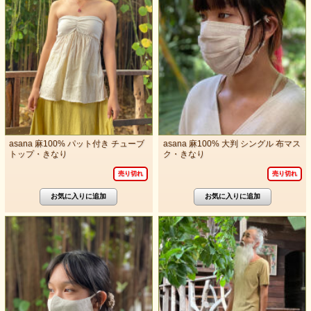
asana 麻100% パット付き チューブ
asana 麻100% 大判 シングル 布マス
トップ・きなり
ク・きなり
売り切れ
売り切れ