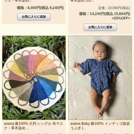
ウス・草木染め...
草木染め (10...
価格：8,400円(税込 9,240円)
定価：19,580円(税込)
価格：14,240円(税込 15,664円)
<20%OFF>
asana 麻100% 大判 シングル 布マス
asana Baby 麻100% インディゴ抜染
ク・草木染め ...
うぶぎ (...