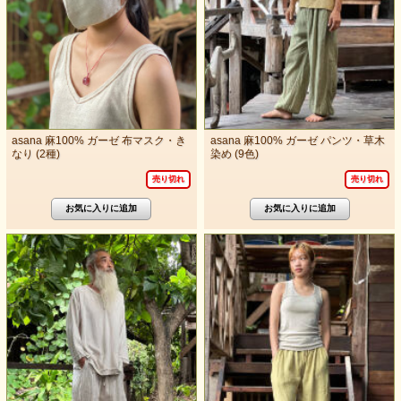
asana 麻100% ガーゼ 布マスク・き
asana 麻100% ガーゼ パンツ・草木
なり (2種)
染め (9色)
売り切れ
売り切れ