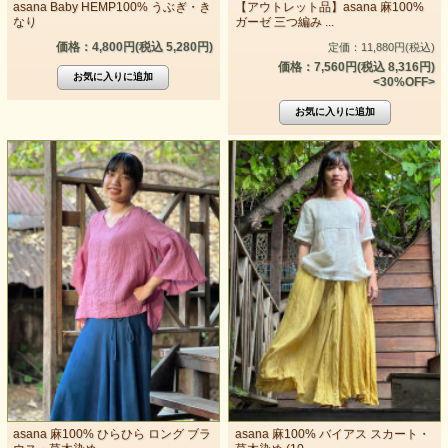
asana Baby HEMP100% うぶぎ・き
【アウトレット品】asana 麻100%
なり
ガーゼ 三つ編み ...
価格：4,800円(税込 5,280円)
定価：11,880円(税込)
価格：7,560円(税込 8,316円)
<30%OFF>
asana 麻100% ひらひら ロング ブラ
asana 麻100% バイアス スカート・