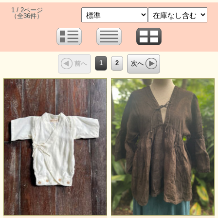
1 / 2ページ
（全36件）
1
2
前へ
次へ