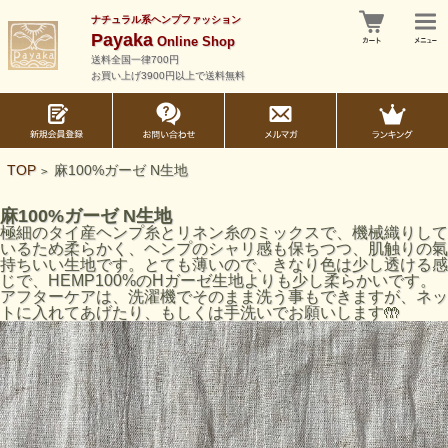
ナチュラル系ヘンプファッション
Payaka
Online Shop
送料全国一律700円
お買い上げ3900円以上で送料無料
TOP
麻100%ガーゼ N生地
>
麻100%ガーゼ N生地
極細のタイ産ヘンプ糸とリネン糸のミックスで、機械織りして
いるため柔らかく、
ヘンプのシャリ感も保ちつつ、肌触りの氣
持ちいい生地です。
とても薄いので、きなり色は少し透ける感
じで、HEMP100%のHガーゼ生地よりも少し柔らかいです。
アフターケアは、洗濯機でそのまま洗う事もできますが、ネッ
トに入れてあげたり、もしくは手洗いでお願いします🤲