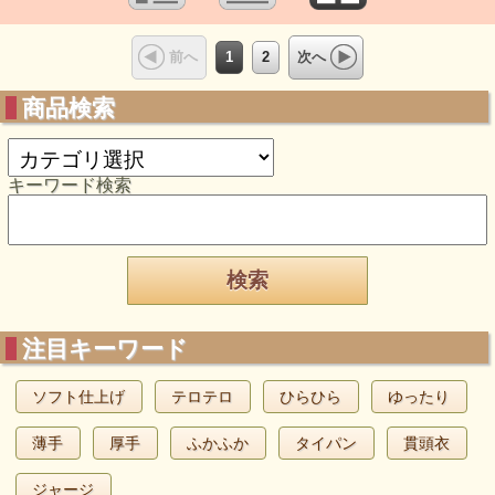
1
2
前へ
次へ
商品検索
キーワード検索
注目キーワード
ソフト仕上げ
テロテロ
ひらひら
ゆったり
薄手
厚手
ふかふか
タイパン
貫頭衣
ジャージ