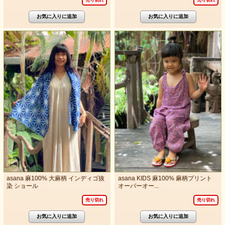
売り切れ
売り切れ
asana 麻100% 大麻柄 インディゴ抜
asana KIDS 麻100% 麻柄プリント
染 ショール
オーバーオー...
売り切れ
売り切れ