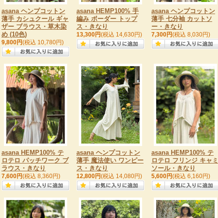
asana ヘンプコットン
asana HEMP100% 手
asana ヘンプコットン
薄手 カシュクール ギャ
編み ボーダー トップ
薄手 七分袖 カットソ
ザー ブラウス・草木染
ス・きなり
ー・きなり
め (10色)
13,300円
(税込 14,630円)
7,300円
(税込 8,030円)
9,800円
(税込 10,780円)
asana HEMP100% テ
asana ヘンプコットン
asana HEMP100% テ
ロテロ パッチワーク ブ
薄手 魔法使い ワンピー
ロテロ フリンジ キャ
ラウス・きなり
ス・きなり
ソール・きなり
7,600円
(税込 8,360円)
12,800円
(税込 14,080円)
5,600円
(税込 6,160円)