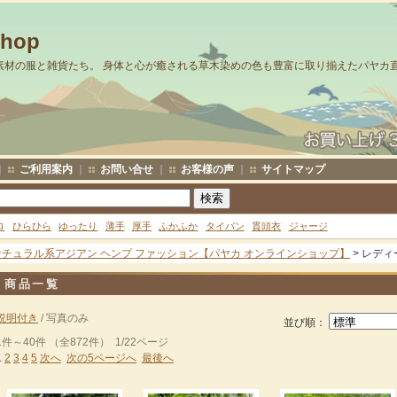
Shop
素材の服と雑貨たち。 身体と心が癒される草木染めの色も豊富に取り揃えたパヤカ
｜
ご利用案内
｜
お問い合せ
｜
お客様の声
｜
サイトマップ
ロ
ひらひら
ゆったり
薄手
厚手
ふかふか
タイパン
貫頭衣
ジャージ
ナチュラル系アジアン ヘンプ ファッション【パヤカ オンラインショップ】
> レデ
商品一覧
説明付き
/ 写真のみ
並び順：
1件～40件 （全872件） 1/22ページ
1
2
3
4
5
次へ
次の5ページへ
最後へ