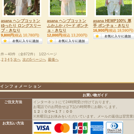
asana ヘンプコットン
asana ヘンプコットン
asana HEMP100% 厚
ゆったり ロングスリー
ふかふか バード ポンチ
手 ポンチョ・きなり
ブ・きなり
ョ・きなり
16,900円
(税込 18,590円)
9,800円
(税込 10,780円)
12,000円
(税込 13,200円)
1件～40件 （全872件） 1/22ページ
1
2
3
4
5
次へ
次の5ページへ
最後へ
インフォメーション
お買い物ガイド
ご注文方法
インターネットにて24時間受け付けております。
お電話でのお問合せは下記の時間帯にお願いします。
１２：００〜１７：００
※木曜日はお休みをいただいています。メールの返信は翌営業
お支払い方法