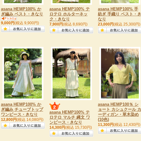
asana HEMP100% か
asana HEMP100% テ
asana HEMP100% 手
ぎ編み ベスト・きなり
ロテロ ホルターネッ
紡ぎ 手織り ベスト・
ク・きなり
なり
9,000円
(税込 9,900円)
7,900円
(税込 8,690円)
23,000円
(税込 25,300円)
asana HEMP100% か
asana HEMP100％ シ
ぎ編み チューブトップ
ョート カシュクール 
asana HEMP100% テ
ワンピース・きなり
ーディガン・草木染め
ロテロ マルチ 縄文 ワ
(10色)
12,800円
(税込 14,080円)
ンピース・きなり
11,300円
(税込 12,430円)
14,300円
(税込 15,730円)