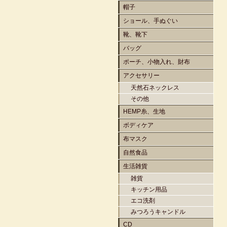
帽子
ショール、手ぬぐい
靴、靴下
バッグ
ポーチ、小物入れ、財布
アクセサリー
天然石ネックレス
その他
HEMP糸、生地
ボディケア
布マスク
自然食品
生活雑貨
雑貨
キッチン用品
エコ洗剤
みつろうキャンドル
CD