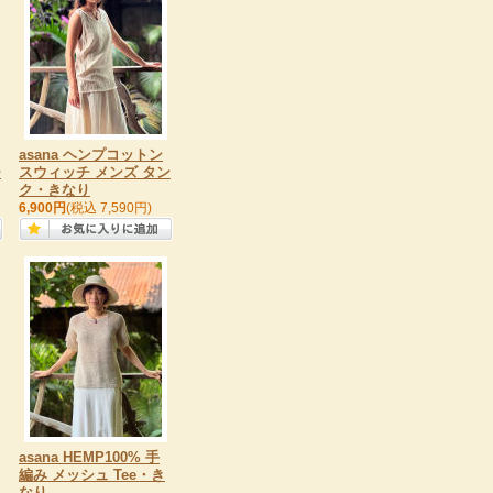
asana ヘンプコットン
ー
スウィッチ メンズ タン
ク・きなり
6,900円
(税込 7,590円)
asana HEMP100% 手
編み メッシュ Tee・き
なり