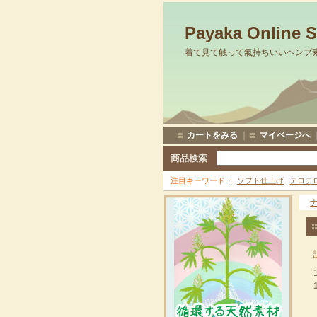
Payaka Online 
着て見て触って氣持ちいいヘンプ
カートをみる
｜
マイページへ
商品検索
注目キーワード
ソフト仕上げ
テロテ