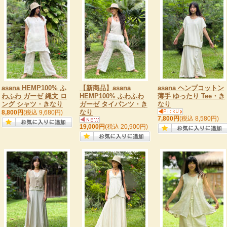
asana HEMP100% ふ
【新商品】asana
asana ヘンプコットン
わふわ ガーゼ 縄文 ロ
HEMP100% ふわふわ
薄手 ゆったり Tee・き
ング シャツ・きなり
ガーゼ タイパンツ・き
なり
なり
8,800円
(税込 9,680円)
7,800円
(税込 8,580円)
19,000円
(税込 20,900円)