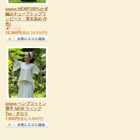
asana HEMP100%かぎ
き
編みチューブトップワ
ンピース・草木染め (9
色)
15,300円
(税込 16,830円)
asana ヘンプコットン
カ
薄手 NEW ウィング
Tee・きなり
7,900円
(税込 8,690円)