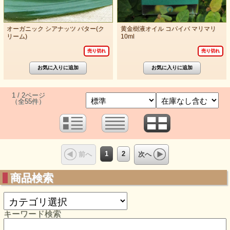
オーガニック シアナッツ バター(ク
黄金樹液オイル コパイバ マリマリ
リーム)
10ml
売り切れ
売り切れ
1 / 2ページ
（全55件）
1
2
前へ
次へ
商品検索
キーワード検索