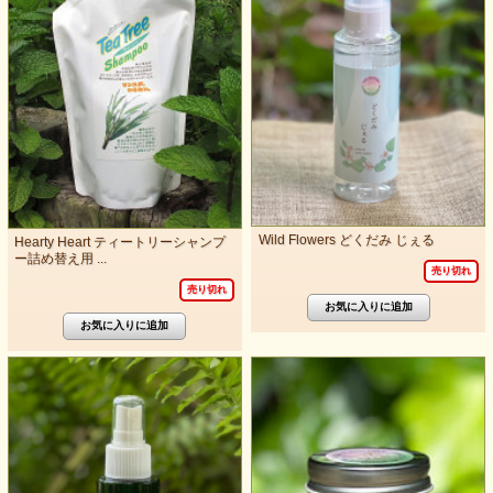
Wild Flowers どくだみ じぇる
Hearty Heart ティートリーシャンプ
ー詰め替え用 ...
売り切れ
売り切れ