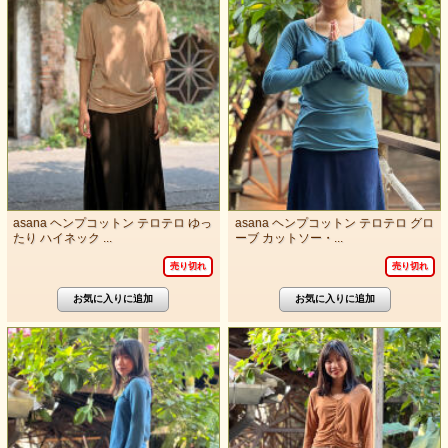
asana ヘンプコットン テロテロ ゆっ
asana ヘンプコットン テロテロ グロ
たり ハイネック ...
ーブ カットソー・...
売り切れ
売り切れ