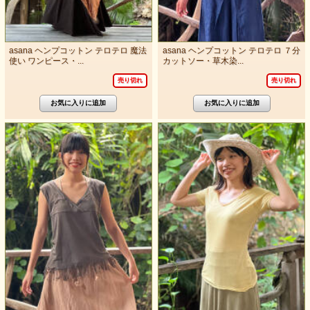
asana ヘンプコットン テロテロ 魔法
asana ヘンプコットン テロテロ ７分
使い ワンピース・...
カットソー・草木染...
売り切れ
売り切れ