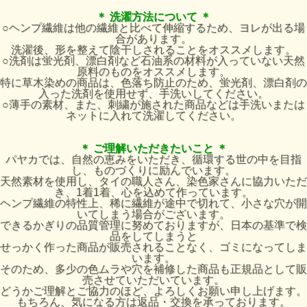
＊ 洗濯方法について ＊
○ヘンプ繊維は他の繊維と比べて伸縮するため、ヨレが出る場
合があります。
洗濯後、形を整えて陰干しされることをオススメします。
○洗剤は蛍光剤、漂白剤など石油系の材料が入っていない天然
原料のものをオススメします。
特に草木染めの商品は、色落ち防止のため、蛍光剤、漂白剤の
入った洗剤を使用せず、手洗いしてください。
○薄手の素材、また、刺繍が施された商品などは手洗いまたは
ネットに入れて洗濯してください。
＊ ご理解いただきたいこと ＊
パヤカでは、自然の恵みをいただき、循環する世の中を目指
し、ものづくりに励んでいます。
天然素材を使用し、タイの職人さん、染色家さんに協力いただ
き、1着1着、心を込めて作っています。
ヘンプ繊維の特性上、稀に繊維が途中で切れて、小さな穴が開
いてしまう場合がございます。
できるかぎりの品質管理に努めておりますが、日本の基準で検
品をしてしまうと
せっかく作った商品が販売されることなく、ゴミになってしま
います。
そのため、多少の色ムラや穴を補修した商品も正規品として販
売させていただいています。
どうかご理解とご協力のほど、よろしくお願い申し上げます。
もちろん、気になる方は返品・交換を承っております。