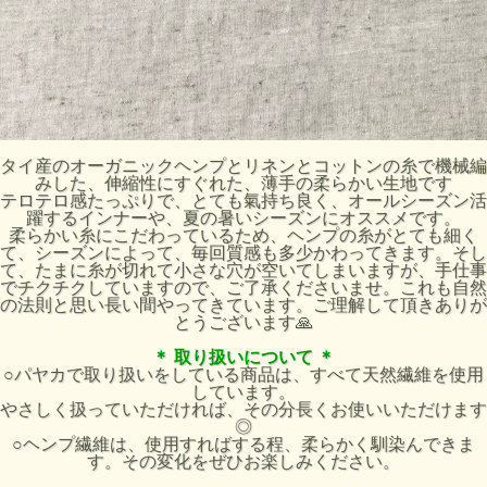
タイ産のオーガニックヘンプとリネンとコットンの糸で機械編
みした、伸縮性にすぐれた、薄手の柔らかい生地です
テロテロ感たっぷりで、とても氣持ち良く、オールシーズン活
躍するインナーや、夏の暑いシーズンにオススメです。
柔らかい糸にこだわっているため、ヘンプの糸がとても細く
て、シーズンによって、毎回質感も多少かわってきます。そし
て、たまに糸が切れて小さな穴が空いてしまいますが、手仕事
でチクチクしていますので、ご了承くださいませ。これも自然
の法則と思い長い間やってきています。ご理解して頂きありが
とうございます🙏
＊ 取り扱いについて ＊
○パヤカで取り扱いをしている商品は、すべて天然繊維を使用
しています。
やさしく扱っていただければ、その分長くお使いいただけます
◎
○ヘンプ繊維は、使用すればする程、柔らかく馴染んできま
す。その変化をぜひお楽しみください。