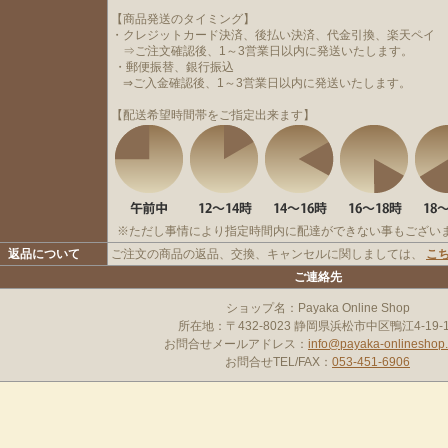
【商品発送のタイミング】
・クレジットカード決済、後払い決済、代金引換、楽天ペイ
⇒ご注文確認後、1～3営業日以内に発送いたします。
・郵便振替、銀行振込
⇒ご入金確認後、1～3営業日以内に発送いたします。
【配送希望時間帯をご指定出来ます】
※ただし事情により指定時間内に配達ができない事もござい
返品について
ご注文の商品の返品、交換、キャンセルに関しましては、
こ
ご連絡先
ショップ名：Payaka Online Shop
所在地：〒432-8023 静岡県浜松市中区鴨江4-19-1
お問合せメールアドレス：
info@payaka-onlineshop
お問合せTEL/FAX：
053-451-6906