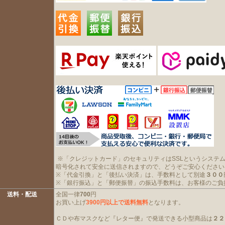
※「クレジットカード」のセキュリティはSSLというシステ
暗号化されて安全に送信されますので、どうぞご安心ください
※「代金引換」と「後払い決済」は、手数料として別途
３００
※「銀行振込」と「郵便振替」の振込手数料は、お客様のご負
送料・配送
全国一律
700
円
お買い上げ
3900円以上で送料無料
となります。
ＣＤや布マスクなど『レター便』で発送できる小型商品は
２２