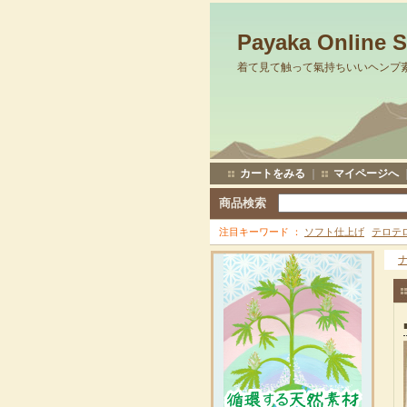
Payaka Online 
着て見て触って氣持ちいいヘンプ
カートをみる
｜
マイページへ
商品検索
注目キーワード
ソフト仕上げ
テロテ