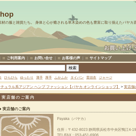
Shop
素材の服と雑貨たち。 身体と心が癒される草木染めの色も豊富に取り揃えたパヤカ
｜
ご利用案内
｜
お問い合せ
｜
お客様の声
｜
サイトマップ
ロ
ひらひら
ゆったり
薄手
厚手
ふかふか
タイパン
貫頭衣
ジャージ
ナチュラル系アジアン ヘンプ ファッション【パヤカ オンラインショップ】
>
実店舗
実店舗のご案内
■ 実店舗のご案内
Payaka（パヤカ）
住所：〒432-8023 静岡県浜松市中央区鴨江4-19
TEL/FAX：053-451-6906