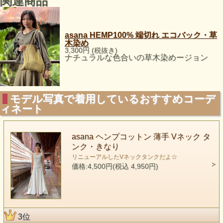
関連商品
asana HEMP100% 端切れ エコバック・草
木染め
3,300円 (税抜き)
ナチュラルな色合いの草木染めージョン
モデル写真で着用しているおすすめコーデ
ィネート
asana ヘンプコットン 薄手 Vネック タ
ンク・きなり
リニューアルしたVネックタンクだよ☆
価格:4,500円(税込 4,950円)
3位