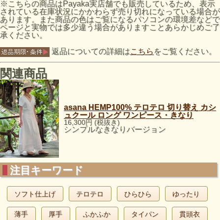
※こちらの商品はPayaka実店舗でも販売しているため、表示
されている在庫状況にかかわらず売り切れになっている場合が
あります。また商品の色はご覧になるパソコンの環境差などで
ページと実物では多少違う場合がありますことあらかじめご了
承ください。
返品についての詳細は
こちら
をご覧ください。
関連商品
asana HEMP100% テロテロ 切り替え カシ
ュクール ロング ワンピース・きなり
16,300円 (税抜き)
シンプルなきなりバージョン
注目キーワード
ソフト仕上げ
テロテロ
ひらひら
ゆったり
薄手
厚手
ふかふか
タイパン
貫頭衣