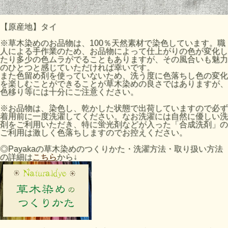
【原産地】タイ
※草木染めのお品物は、100％天然素材で染色しています。職
人による手作業のため、お品物によって仕上がりの色が変化し
たり多少の色ムラがでることもありますが、その風合いも魅力
のひとつと感じていただければ幸いです。
また色留め剤を使っていないため、洗う度に色落ちし色の変化
を楽しむことができることが草木染めの良さではありますが、
色移り等には十分にご注意ください。
※お品物は、染色し、乾かした状態で出荷していますので必ず
着用前に一度洗濯してください。なお洗濯には自然に優しい洗
剤をご利用いただき、特に蛍光剤などが入った「合成洗剤」の
ご利用は激しく色落ちしますのでお控えください。
◎Payakaの草木染めのつくりかた・洗濯方法・取り扱い方法
の詳細は
こちら
から↓