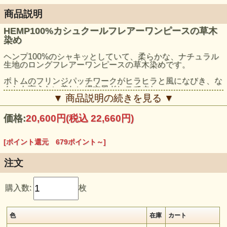
商品説明
HEMP100%カシュクールフレアーワンピースの草木
染め
ヘンプ100%のシャキッとしていて、柔らかな、ナチュラル
生地のロングフレアーワンピースの草木染めです。
ボトムのフリンジパッチワークがヒラヒラと風になびき、な
んとも言えない美しい縄文風ドレスですね。
▼ 商品説明の続きを見る ▼
モデル身長：159cm（ライトインディゴ、ライトツリー、ロ
ータス着用）
価格:
20,600円
(税込 22,660円)
[ポイント還元 679ポイント～]
注文
購入数:
枚
色
在庫
カート