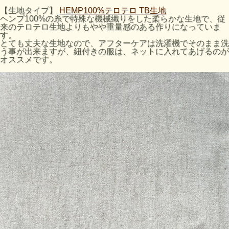
【生地タイプ】
HEMP100%テロテロ TB生地
ヘンプ100%の糸で特殊な機械織りをした柔らかな生地で、従
来のテロテロ生地よりもやや重量感のある作りになっていま
す。
とても丈夫な生地なので、アフターケアは洗濯機でそのまま洗
う事が出来ますが、紐付きの服は、ネットに入れてあげるのが
オススメです。