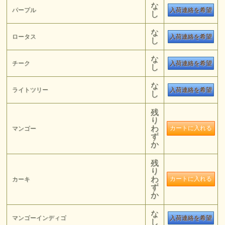
な
パープル
入荷連絡を希望
し
な
ロータス
入荷連絡を希望
し
な
チーク
入荷連絡を希望
し
な
ライトツリー
入荷連絡を希望
し
残
り
わ
マンゴー
ず
か
残
り
わ
カーキ
ず
か
な
マンゴーインディゴ
入荷連絡を希望
し