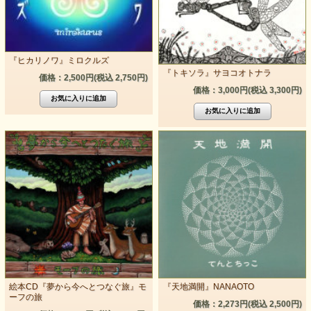
『ヒカリノワ』ミロクルズ
『トキソラ』サヨコオトナラ
価格：2,500円(税込 2,750円)
価格：3,000円(税込 3,300円)
絵本CD『夢から今へとつなぐ旅』モ
『天地満開』NANAOTO
ーフの旅
価格：2,273円(税込 2,500円)