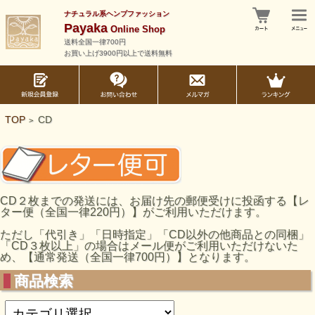
ナチュラル系ヘンプファッション
Payaka
Online Shop
送料全国一律700円
お買い上げ3900円以上で送料無料
TOP
CD
>
CD２枚までの発送には、お届け先の郵便受けに投函する【レ
ター便（全国一律220円）】がご利用いただけます。
ただし「代引き」「日時指定」「CD以外の他商品との同梱」
「CD３枚以上」の場合はメール便がご利用いただけないた
め、【通常発送（全国一律700円）】となります。
商品検索