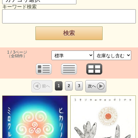
キーワード検索
1 / 3ページ
（全68件）
1
2
3
前へ
次へ