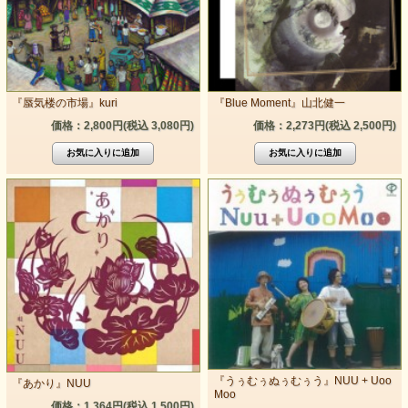
『蜃気楼の市場』kuri
『Blue Moment』山北健一
価格：2,800円(税込 3,080円)
価格：2,273円(税込 2,500円)
『うぅむぅぬぅむぅう』NUU + Uoo
『あかり』NUU
Moo
価格：1,364円(税込 1,500円)