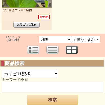
宮下昌也 フトマニ絵図
売り切れ
1 / 1ページ
（全13件）
商品検索
キーワード検索