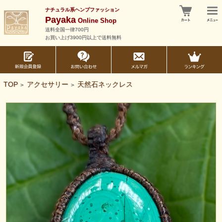
ナチュラル系ヘンプファッション
Payaka
Online Shop
送料全国一律700円
お買い上げ3900円以上で送料無料
TOP
アクセサリー
天然石ネックレス
>
>