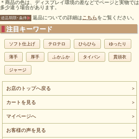
＊商品の色は、ディスプレイ環境の差などでページと実物では
多少違う場合があります。
返品についての詳細は
こちら
をご覧ください。
注目キーワード
ソフト仕上げ
テロテロ
ひらひら
ゆったり
薄手
厚手
ふかふか
タイパン
貫頭衣
ジャージ
お店のトップへ戻る
カートを見る
マイページへ
お客様の声を見る