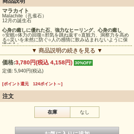
商品説明
マラカイト
Malachite（孔雀石）
12月の誕生石
心身の癒しに優れた石、強力なヒーリング、心身の癒し
○安眠○体力の回復○邪気を跳ね返す○直観力、洞察力を高め
る○災いを未然に防ぐ○人の感情に飲み込まれないように保
護する○
▼ 商品説明の続きを見る ▼
価格:
3,780円
(税込 4,158円)
30%OFF
定価: 5,940円(税込)
[ポイント還元 124ポイント～]
注文
在庫
なし