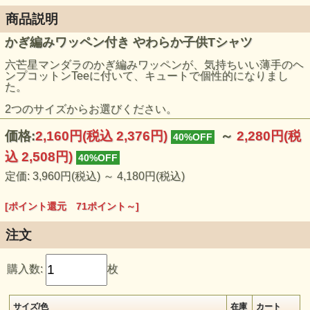
商品説明
かぎ編みワッペン付き やわらか子供Tシャツ
六芒星マンダラのかぎ編みワッペンが、気持ちいい薄手のヘ
ンプコットンTeeに付いて、キュートで個性的になりまし
た。
2つのサイズからお選びください。
価格:
2,160円
(税込 2,376円)
～
2,280円
(税
40%OFF
込 2,508円)
40%OFF
定価: 3,960円(税込)
～
4,180円(税込)
[ポイント還元 71ポイント～]
注文
購入数:
枚
サイズ/色
在庫
カート