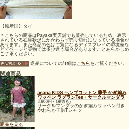
【原産国】タイ
＊こちらの商品はPayaka実店舗でも販売しているため、表示
されている在庫状況にかかわらず売り切れになっている場合が
あります。また商品の色はご覧になるディスプレイの環境差な
どでページと実物では多少違う場合がありますことあらかじめ
ご了承ください。
返品についての詳細は
こちら
をご覧ください。
関連商品
asana KIDS ヘンプコットン 薄手 かぎ編み
ワッペン ラグランTee・サークルマンダラ
3,600円～(税抜き)
サークルマンダラのかぎ編みワッペン付き
やわらか子供Tシャツ
商品を見る