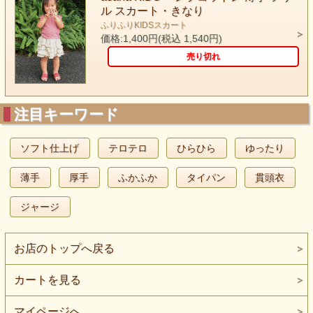
ル スカート・きなり
ふりふりKIDSスカート
価格:1,400円(税込 1,540円)
売り切れ
注目キーワード
ソフト仕上げ
テロテロ
ひらひら
ゆったり
薄手
厚手
ふかふか
タイパン
貫頭衣
ジャージ
お店のトップへ戻る
カートを見る
マイページへ