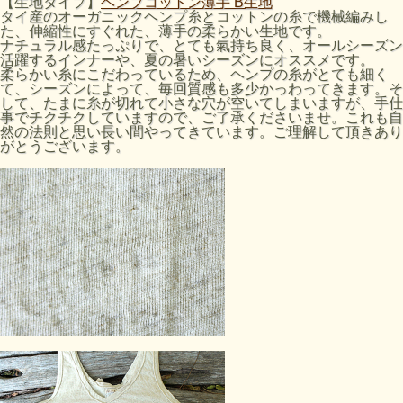
【生地タイプ】
ヘンプコットン薄手 B生地
タイ産のオーガニックヘンプ糸とコットンの糸で機械編みし
た、伸縮性にすぐれた、薄手の柔らかい生地です。
ナチュラル感たっぷりで、とても氣持ち良く、オールシーズン
活躍するインナーや、夏の暑いシーズンにオススメです。
柔らかい糸にこだわっているため、ヘンプの糸がとても細く
て、シーズンによって、毎回質感も多少かっわってきます。そ
して、たまに糸が切れて小さな穴が空いてしまいますが、手仕
事でチクチクしていますので、ご了承くださいませ。これも自
然の法則と思い長い間やってきています。ご理解して頂きあり
がとうございます。