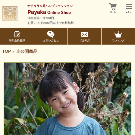
ナチュラル系ヘンプファッション
Payaka
Online Shop
送料全国一律700円
お買い上げ3900円以上で送料無料
TOP
非公開商品
>