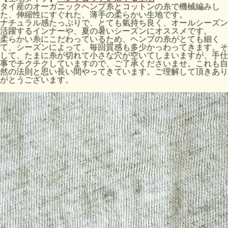
タイ産のオーガニックヘンプ糸とコットンの糸で機械編みし
た、伸縮性にすぐれた、薄手の柔らかい生地です。
ナチュラル感たっぷりで、とても氣持ち良く、オールシーズン
活躍するインナーや、夏の暑いシーズンにオススメです。
柔らかい糸にこだわっているため、ヘンプの糸がとても細く
て、シーズンによって、毎回質感も多少かっわってきます。そ
して、たまに糸が切れて小さな穴が空いてしまいますが、手仕
事でチクチクしていますので、ご了承くださいませ。これも自
然の法則と思い長い間やってきています。ご理解して頂きあり
がとうございます。