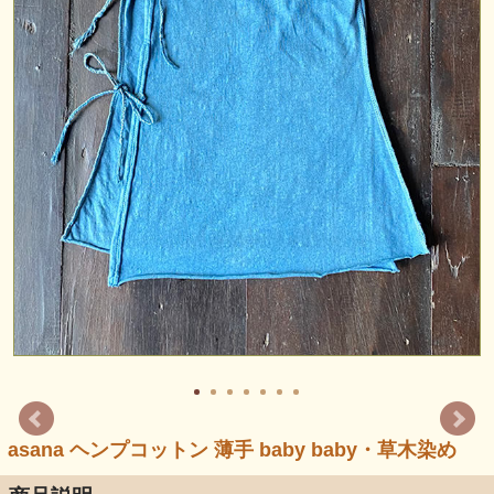
asana ヘンプコットン 薄手 baby baby・草木染め