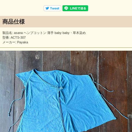
商品仕様
製品名: asana ヘンプコットン 薄手 baby baby・草木染め
型番: ACTS-307
メーカー: Payaka