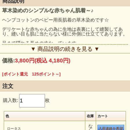
商品説明
草木染めのシンプルな赤ちゃん肌着～♪
ヘンプコットンのベビー用長肌着の草木染めです☆
デリケートな赤ちゃんの為に生地は表裏にして縫製してあ
り、縫い目も肌に当たらない様に外側に仕立ててあります。
足まで隠れる長めの丈なっています。
▼ 商品説明の続きを見る ▼
出産祝いにも是非どうぞ☆
価格:
3,800円
(税込 4,180円)
[ポイント還元 125ポイント～]
注文
購入数:
枚
色
在庫
カート
な
ロータス
入荷連絡を希望