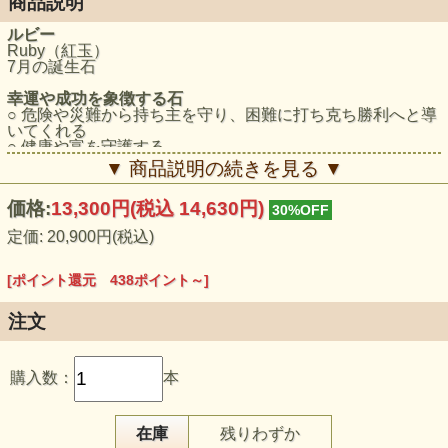
商品説明
ルビー
Ruby（紅玉）
7月の誕生石
幸運や成功を象徴する石
○ 危険や災難から持ち主を守り、困難に打ち克ち勝利へと導
いてくれる
○ 健康や富を守護する
○ 満ち足りた気持ちを与えてくれる
▼ 商品説明の続きを見る ▼
○ 血液、生殖器系統の動きを活発にする
○ 深い愛情に恵まれるパワーを呼ぶ
価格:
13,300円
(税込 14,630円)
30%OFF
定価: 20,900円(税込)
[ポイント還元 438ポイント～]
注文
購入数：
本
在庫
残りわずか