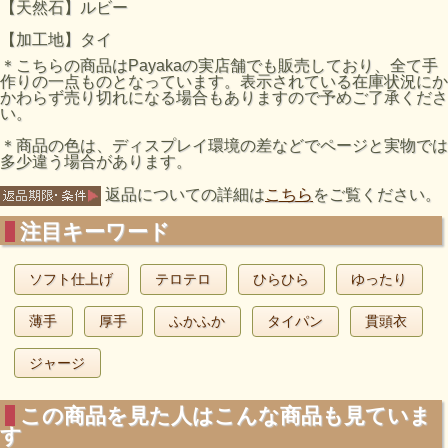
【天然石】ルビー
【加工地】タイ
＊こちらの商品はPayakaの実店舗でも販売しており、全て手
作りの一点ものとなっています。表示されている在庫状況にか
かわらず売り切れになる場合もありますので予めご了承くださ
い。
＊商品の色は、ディスプレイ環境の差などでページと実物では
多少違う場合があります。
返品についての詳細は
こちら
をご覧ください。
注目キーワード
ソフト仕上げ
テロテロ
ひらひら
ゆったり
薄手
厚手
ふかふか
タイパン
貫頭衣
ジャージ
この商品を見た人はこんな商品も見ていま
す