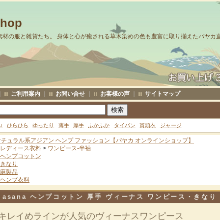
Shop
素材の服と雑貨たち。 身体と心が癒される草木染めの色も豊富に取り揃えたパヤカ
｜
ご利用案内
｜
お問い合せ
｜
お客様の声
｜
サイトマップ
ロ
ひらひら
ゆったり
薄手
厚手
ふかふか
タイパン
貫頭衣
ジャージ
ナチュラル系アジアン ヘンプ ファッション【パヤカ オンラインショップ】
レディース衣料
>
ワンピース-半袖
ヘンプコットン
きなり
麻製品
ヘンプ衣料
asana ヘンプコットン 厚手 ヴィーナス ワンピース・きなり
キレイめラインが人気のヴィーナスワンピース