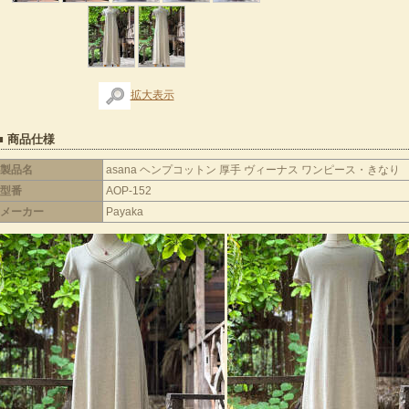
拡大表示
■ 商品仕様
製品名
asana ヘンプコットン 厚手 ヴィーナス ワンピース・きなり
型番
AOP-152
メーカー
Payaka