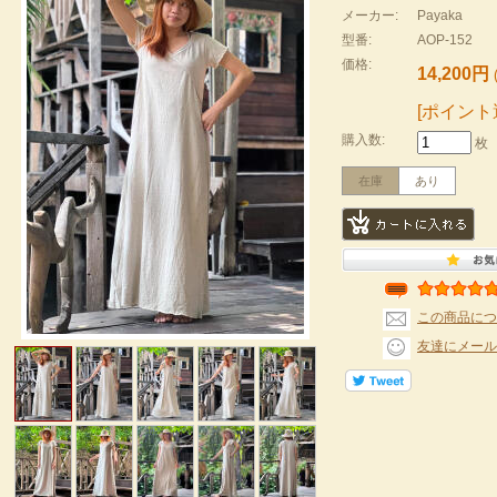
メーカー:
Payaka
型番:
AOP-152
価格:
14,200円
[ポイント
購入数:
枚
在庫
あり
この商品につ
友達にメール