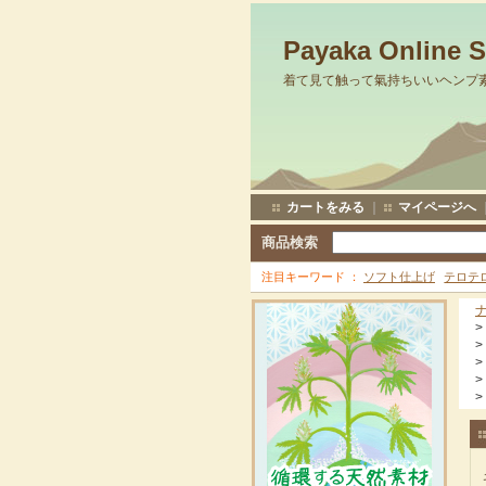
Payaka Online 
着て見て触って氣持ちいいヘンプ
カートをみる
｜
マイページへ
商品検索
注目キーワード
ソフト仕上げ
テロテ
>
>
>
>
>