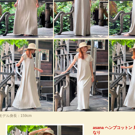
モデル身長：159cm
asana ヘンプコット
なり