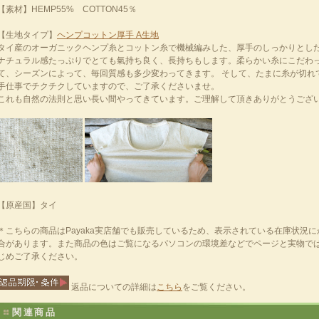
【素材】HEMP55% COTTON45％
【生地タイプ】
ヘンプコットン厚手 A生地
タイ産のオーガニックヘンプ糸とコットン糸で機械編みした、厚手のしっかりとし
ナチュラル感たっぷりでとても氣持ち良く、長持ちもします。柔らかい糸にこだわ
て、シーズンによって、毎回質感も多少変わってきます。 そして、たまに糸が切れ
手仕事でチクチクしていますので、ご了承くださいませ。
これも自然の法則と思い長い間やってきています。ご理解して頂きありがとうござ
【原産国】タイ
＊こちらの商品はPayaka実店舗でも販売しているため、表示されている在庫状況
合があります。また商品の色はご覧になるパソコンの環境差などでページと実物で
じめご了承ください。
返品についての詳細は
こちら
をご覧ください。
関連商品