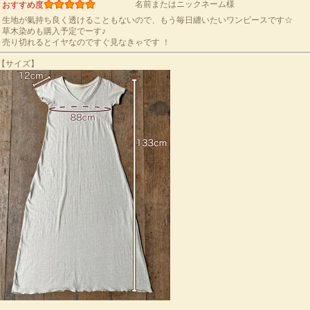
名前またはニックネーム様
おすすめ度
生地が氣持ち良く透けることもないので、もう毎日纏いたいワンピースです☆
草木染めも購入予定でーす♪
売り切れるとイヤなのですぐ見なきゃです ！
【サイズ】