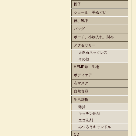
帽子
ショール、手ぬぐい
靴、靴下
バッグ
ポーチ、小物入れ、財布
アクセサリー
天然石ネックレス
その他
HEMP糸、生地
ボディケア
布マスク
自然食品
生活雑貨
雑貨
キッチン用品
エコ洗剤
みつろうキャンドル
CD