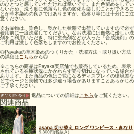
のひとつと感じていただければ幸いです。また色留めをしてい
ないため、洗う度に色落ちし色の変化を楽しむことができるこ
とが草木染めの良さではありますが、色移り等には十分にご注
意ください。
※お品物は、染色し、乾かした状態で出荷していますので必ず
着用前に一度洗濯してください。なお洗濯には自然に優しい洗
剤をご利用いただき、特に蛍光剤などが入った「合成洗剤」の
ご利用は激しく色落ちしますのでお控えください。
◎Payakaの草木染めのつくりかた・洗濯方法・取り扱い方法
の詳細は
こちら
から◎
※こちらの商品はPayaka実店舗でも販売しているため、表示
されている在庫状況にかかわらず売り切れになっている場合が
あります。また商品の色はご覧になるディスプレイの環境差な
どでページと実物では多少違う場合がありますことあらかじめ
ご了承ください。
返品についての詳細は
こちら
をご覧ください。
関連商品
asana 切り替え ロング ワンピース・きなり
9,300円(税抜き)