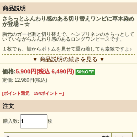
商品説明
さらっとふんわり感のある切り替えワンピに草木染め
が登場～☆
胸元のガーゼ調と切り替えで、ヘンプリネンのさらっとして
いていながらふんわり感のあるロングワンピースです。
１枚でも、裾からボトムを見せて重ね着しても素敵ですよ♪
モデル身長：161cm
▼ 商品説明の続きを見る ▼
価格:
5,900円
(税込 6,490円)
50%OFF
定価: 12,980円(税込)
[ポイント還元 194ポイント～]
注文
購入数:
枚