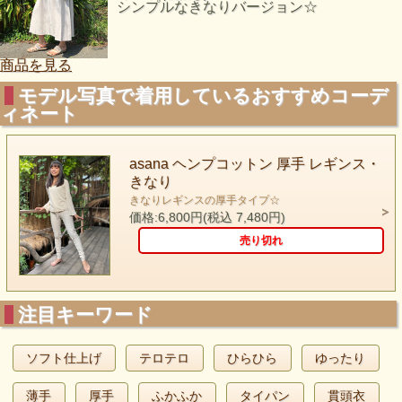
シンプルなきなりバージョン☆
商品を見る
モデル写真で着用しているおすすめコーデ
ィネート
asana ヘンプコットン 厚手 レギンス・
きなり
きなりレギンスの厚手タイプ☆
価格:6,800円(税込 7,480円)
売り切れ
注目キーワード
ソフト仕上げ
テロテロ
ひらひら
ゆったり
薄手
厚手
ふかふか
タイパン
貫頭衣