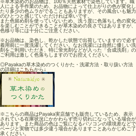
※草木染めのお品物は、100％天然素材で染色しています。職
人による手作業のため、お品物によって仕上がりの色が変化し
たり多少の色ムラがでることもありますが、その風合いも魅力
のひとつと感じていただければ幸いです。
また色留め剤を使っていないため、洗う度に色落ちし色の変化
を楽しむことができることが草木染めの良さではありますが、
色移り等には十分にご注意ください。
※お品物は、染色し、乾かした状態で出荷していますので必ず
着用前に一度洗濯してください。なお洗濯には自然に優しい洗
剤をご利用いただき、特に蛍光剤などが入った「合成洗剤」の
ご利用は激しく色落ちしますのでお控えください。
◎Payakaの草木染めのつくりかた・洗濯方法・取り扱い方法
の詳細は
こちら
から↓
※こちらの商品はPayaka実店舗でも販売しているため、表示
されている在庫状況にかかわらず売り切れになっている場合が
あります。また商品の色はご覧になるパソコンの環境差などで
ページと実物では多少違う場合がありますことあらかじめご了
承ください。