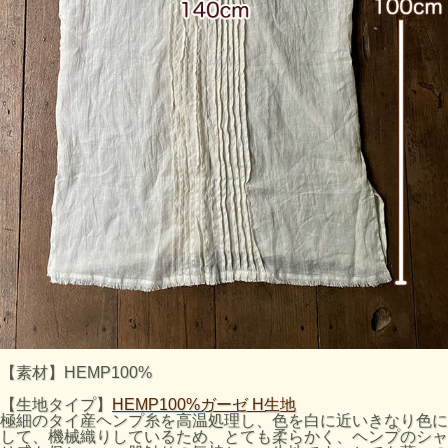
【素材】HEMP100%
【生地タイプ】
HEMP100%ガーゼ H生地
極細のタイ産ヘンプ糸を高温処理し、色を白に近いきなり色に
して、機械織りしているため、とても柔らかく、ヘンプのシャ