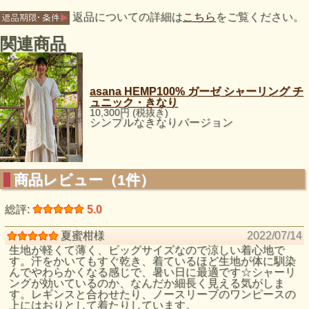
返品についての詳細は
こちら
をご覧ください。
関連商品
asana HEMP100% ガーゼ シャーリング チ
ュニック・きなり
10,300円 (税抜き)
シンプルなきなりバージョン
商品レビュー（1件）
総評:
5.0
夏蜜柑様
2022/07/14
生地が軽くて薄く、ビッグサイズなので涼しい着心地で
す。汗をかいてもすぐ乾き、着ているほど生地が体に馴染
んでやわらかくなる感じで、暑い日に最適です☆シャーリ
ングが効いているのか、なんだか細長く見える気がしま
す。レギンスと合わせたり、ノースリーブのワンピースの
上にはおりとして着たりしています。