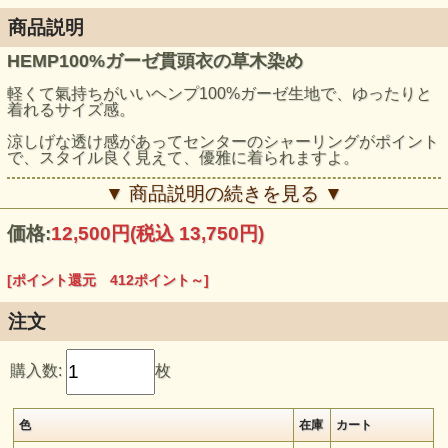
商品説明
HEMP100%ガーゼ貫頭衣の草木染め
軽くて氣持ちがいいヘンプ100%ガーゼ生地で、ゆったりと
着れるサイズ感。
涼しげな透け感があってセンターのシャーリングがポイント
で、スタイル良く見えて、優雅に着られますよ。
モデル身長：159cm
▼ 商品説明の続きを見る ▼
価格:
12,500円
(税込 13,750円)
[ポイント還元 412ポイント～]
注文
購入数:
枚
色
在庫
カート