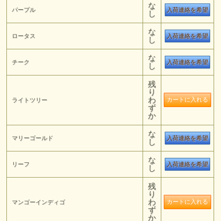
な
パープル
入荷連絡を希望
し
な
ロータス
入荷連絡を希望
し
な
チーク
入荷連絡を希望
し
残
り
わ
ライトツリー
ず
か
な
マリーゴールド
入荷連絡を希望
し
な
リーフ
入荷連絡を希望
し
残
り
わ
マンゴーインディゴ
ず
か