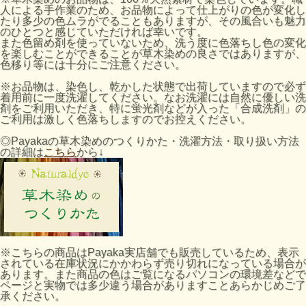
人による手作業のため、お品物によって仕上がりの色が変化し
たり多少の色ムラがでることもありますが、その風合いも魅力
のひとつと感じていただければ幸いです。
また色留め剤を使っていないため、洗う度に色落ちし色の変化
を楽しむことができることが草木染めの良さではありますが、
色移り等には十分にご注意ください。
※お品物は、染色し、乾かした状態で出荷していますので必ず
着用前に一度洗濯してください。なお洗濯には自然に優しい洗
剤をご利用いただき、特に蛍光剤などが入った「合成洗剤」の
ご利用は激しく色落ちしますのでお控えください。
◎Payakaの草木染めのつくりかた・洗濯方法・取り扱い方法
の詳細は
こちら
から↓
※こちらの商品はPayaka実店舗でも販売しているため、表示
されている在庫状況にかかわらず売り切れになっている場合が
あります。また商品の色はご覧になるパソコンの環境差などで
ページと実物では多少違う場合がありますことあらかじめご了
承ください。