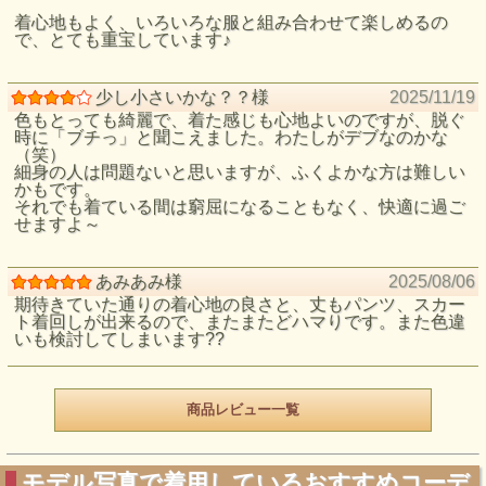
着心地もよく、いろいろな服と組み合わせて楽しめるの
で、とても重宝しています♪
少し小さいかな？？様
2025/11/19
色もとっても綺麗で、着た感じも心地よいのですが、脱ぐ
時に「ブチっ」と聞こえました。わたしがデブなのかな
（笑）
細身の人は問題ないと思いますが、ふくよかな方は難しい
かもです。
それでも着ている間は窮屈になることもなく、快適に過ご
せますよ～
あみあみ様
2025/08/06
期待きていた通りの着心地の良さと、丈もパンツ、スカー
ト着回しが出来るので、またまたどハマりです。また色違
いも検討してしまいます??
商品レビュー一覧
モデル写真で着用しているおすすめコーデ