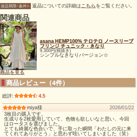
返品についての詳細は
こちら
をご覧ください。
関連商品
asana HEMP100% テロテロ ノースリーブ
フリンジ チュニック・きなり
9,300円(税抜き)
シンプルなきなりバージョン☆
商品を見る
商品レビュー（4件）
総評:
4.5
miya様
2026/01/22
3枚目の購入です。
生成りを2枚愛用していて、色物も欲しいなと思い、今回
はロータスを選びました。
とても綺麗な色合いで、手に取った瞬間「わたしの元に来
てくれてありがとう」と思わず呟いてしまいました（笑）