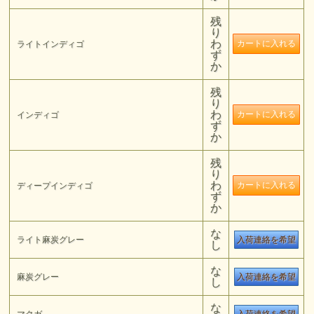
残
り
わ
ライトインディゴ
ず
か
残
り
わ
インディゴ
ず
か
残
り
わ
ディープインディゴ
ず
か
な
ライト麻炭グレー
入荷連絡を希望
し
な
麻炭グレー
入荷連絡を希望
し
な
マクガ