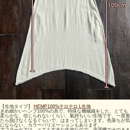
【生地タイプ】
HEMP100%テロテロ L生地
きめ細かいヘンプ100%の糸で、特殊な機械織をした、とても
柔らかな、信じられないくらい、氣持ちいい生地です。一度着
たら脱げなくなるぐらいで、はまってしまいます。色落ちが気
にならない、カラーバリエーションもあります。
アフターケアは、とても丈夫な生地なので、洗濯機でそのまま