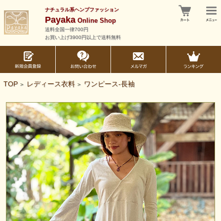
ナチュラル系ヘンプファッション
Payaka
Online Shop
送料全国一律700円
お買い上げ3900円以上で送料無料
TOP
レディース衣料
ワンピース-長袖
>
>