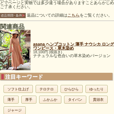
どでページと実物では多少違う場合がありますことあらかじめ
ご了承ください。
返品についての詳細は
こちら
をご覧ください。
関連商品
asana ヘンプコットン 薄手 ナウシカ ロング
ワンピース・草木染め
18,100円 (税抜き)
ナチュラルな色合いの草木染めバージョン
注目キーワード
ソフト仕上げ
テロテロ
ひらひら
ゆったり
薄手
厚手
ふかふか
タイパン
貫頭衣
ジャージ