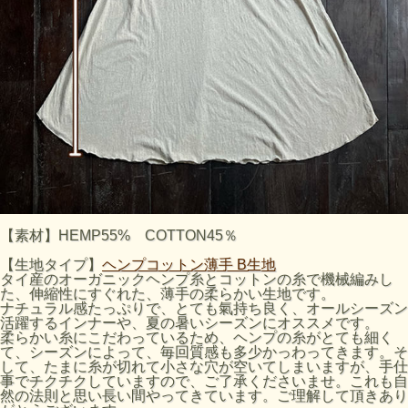
【素材】HEMP55% COTTON45％
【生地タイプ】
ヘンプコットン薄手 B生地
タイ産のオーガニックヘンプ糸とコットンの糸で機械編みし
た、伸縮性にすぐれた、薄手の柔らかい生地です。
ナチュラル感たっぷりで、とても氣持ち良く、オールシーズン
活躍するインナーや、夏の暑いシーズンにオススメです。
柔らかい糸にこだわっているため、ヘンプの糸がとても細く
て、シーズンによって、毎回質感も多少かっわってきます。そ
して、たまに糸が切れて小さな穴が空いてしまいますが、手仕
事でチクチクしていますので、ご了承くださいませ。これも自
然の法則と思い長い間やってきています。ご理解して頂きあり