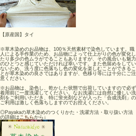
【原産国】タイ
※草木染めのお品物は、100％天然素材で染色しています。職
人による手作業のため、お品物によって仕上がりの色が変化し
たり多少の色ムラがでることもありますが、その風合いも魅力
のひとつと感じていただければ幸いです。また色留めをしてい
ないため、洗う度に色落ちし色の変化を楽しむことができるこ
とが草木染めの良さではありますが、色移り等には十分にご注
意ください。
※お品物は、染色し、乾かした状態で出荷していますので必ず
着用前に一度洗濯してください。なお洗濯には自然に優しい洗
剤をご利用いただき、特に蛍光剤などが入った「合成洗剤」の
ご利用は激しく色落ちしますのでお控えください。
◎Payakaの草木染めのつくりかた・洗濯方法・取り扱い方法
の詳細は
こちら
から↓