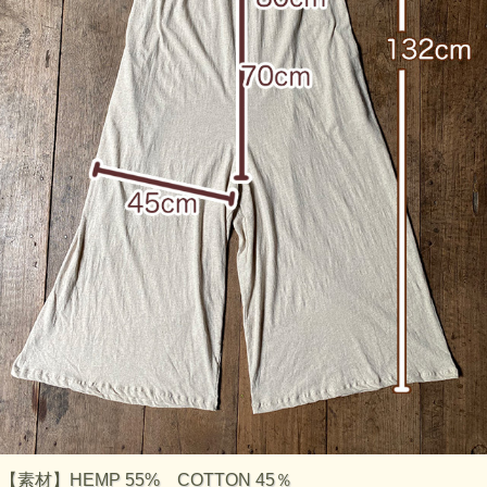
【素材】HEMP 55% COTTON 45％