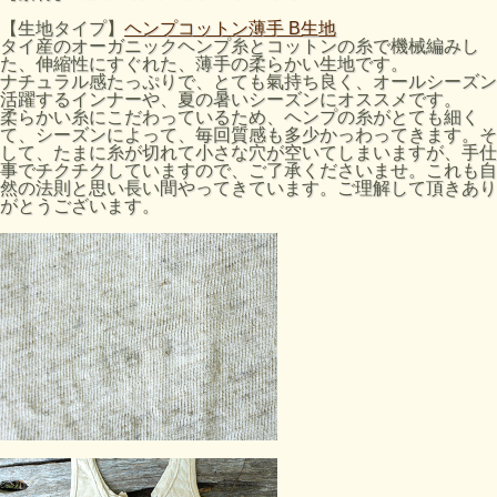
【生地タイプ】
ヘンプコットン薄手 B生地
タイ産のオーガニックヘンプ糸とコットンの糸で機械編みし
た、伸縮性にすぐれた、薄手の柔らかい生地です。
ナチュラル感たっぷりで、とても氣持ち良く、オールシーズン
活躍するインナーや、夏の暑いシーズンにオススメです。
柔らかい糸にこだわっているため、ヘンプの糸がとても細く
て、シーズンによって、毎回質感も多少かっわってきます。そ
して、たまに糸が切れて小さな穴が空いてしまいますが、手仕
事でチクチクしていますので、ご了承くださいませ。これも自
然の法則と思い長い間やってきています。ご理解して頂きあり
がとうございます。