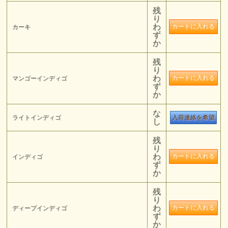
残
り
わ
カーキ
ず
か
残
り
わ
マンゴーインディゴ
ず
か
な
ライトインディゴ
入荷連絡を希望
し
残
り
わ
インディゴ
ず
か
残
り
わ
ディープインディゴ
ず
か