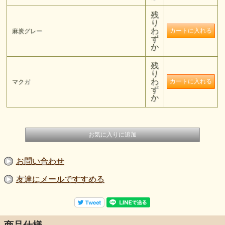
残
り
わ
麻炭グレー
ず
か
残
り
わ
マクガ
ず
か
お問い合わせ
友達にメールですすめる