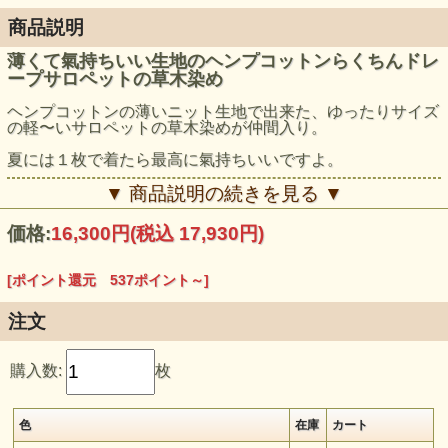
商品説明
薄くて氣持ちいい生地のヘンプコットンらくちんドレ
ープサロペットの草木染め
ヘンプコットンの薄いニット生地で出来た、ゆったりサイズ
の軽〜いサロペットの草木染めが仲間入り。
夏には１枚で着たら最高に氣持ちいいですよ。
モデル身長：159cm
▼ 商品説明の続きを見る ▼
価格:
16,300円
(税込 17,930円)
[ポイント還元 537ポイント～]
注文
購入数:
枚
色
在庫
カート