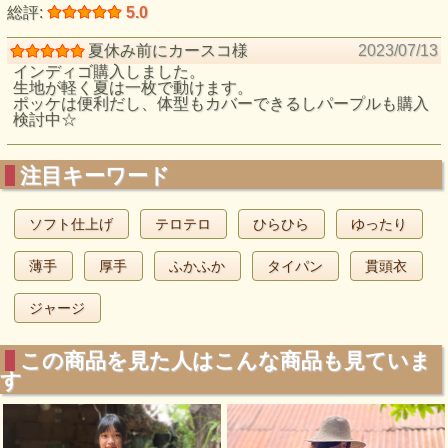
総評:
5.0
夏休み前にカースコ様
2023/07/13
インディゴ購入しました。
生地が軽く夏は一枚で動けます。
ポッケは便利だし、体型もカバーできるしパープルも購入
検討中☆
注目キーワード
ソフト仕上げ
テロテロ
ひらひら
ゆったり
薄手
厚手
ふかふか
タイパン
貫頭衣
ジャージ
この商品を見た人はこんな商品も見ていま
す