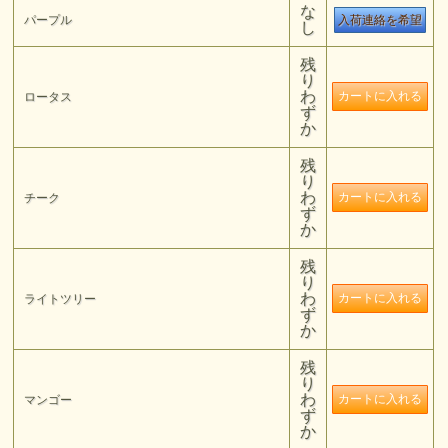
な
パープル
入荷連絡を希望
し
残
り
わ
ロータス
ず
か
残
り
わ
チーク
ず
か
残
り
わ
ライトツリー
ず
か
残
り
わ
マンゴー
ず
か