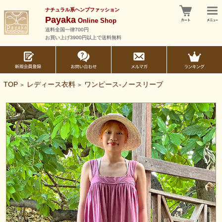
ナチュラル系ヘンプファッション
Payaka
Online Shop
送料全国一律700円
お買い上げ3900円以上で送料無料
TOP
レディース衣料
ワンピース-ノースリーブ
>
>