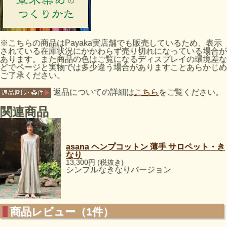
※こちらの商品はPayaka実店舗でも販売しているため、表示
されている在庫状況にかかわらず売り切れになっている場合が
あります。また商品の色はご覧になるディスプレイの環境差な
どでページと実物では多少違う場合がありますことあらかじめ
ご了承ください。
返品についての詳細は
こちら
をご覧ください。
関連商品
asana ヘンプコットン 薄手 サロペット・き
なり
13,300円 (税抜き)
シンプルなきなりバージョン
商品レビュー（1件）