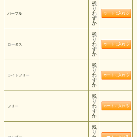
残
り
わ
パープル
ず
か
残
り
わ
ロータス
ず
か
残
り
わ
ライトツリー
ず
か
残
り
わ
ツリー
ず
か
残
り
わ
マンゴー