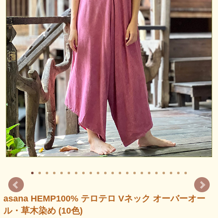
asana HEMP100% テロテロ Vネック オーバーオー
ル・草木染め (10色)