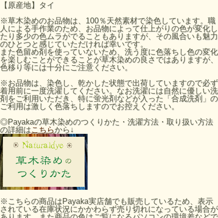
【原産地】タイ
※草木染めのお品物は、100％天然素材で染色しています。職
人による手作業のため、お品物によって仕上がりの色が変化し
たり多少の色ムラがでることもありますが、その風合いも魅力
のひとつと感じていただければ幸いです。
また色留め剤を使っていないため、洗う度に色落ちし色の変化
を楽しむことができることが草木染めの良さではありますが、
色移り等には十分にご注意ください。
※お品物は、染色し、乾かした状態で出荷していますので必ず
着用前に一度洗濯してください。なお洗濯には自然に優しい洗
剤をご利用いただき、特に蛍光剤などが入った「合成洗剤」の
ご利用は激しく色落ちしますのでお控えください。
◎Payakaの草木染めのつくりかた・洗濯方法・取り扱い方法
の詳細は
こちら
から↓
※こちらの商品はPayaka実店舗でも販売しているため、表示
されている在庫状況にかかわらず売り切れになっている場合が
あります。また商品の色はご覧になるパソコンの環境差などで