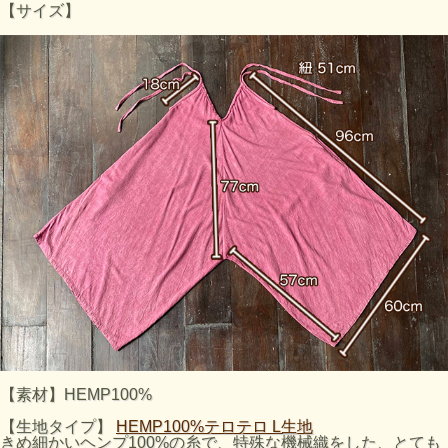
【サイズ】
【素材】HEMP100%
【生地タイプ】
HEMP100%テロテロ L生地
きめ細かいヘンプ100%の糸で、特殊な機械織をした、とても