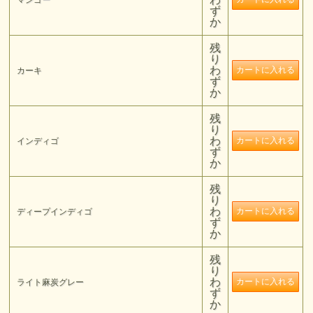
ず
か
残
り
わ
カーキ
ず
か
残
り
わ
インディゴ
ず
か
残
り
わ
ディープインディゴ
ず
か
残
り
わ
ライト麻炭グレー
ず
か