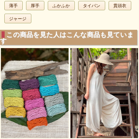
薄手
厚手
ふかふか
タイパン
貫頭衣
ジャージ
この商品を見た人はこんな商品も見ていま
す