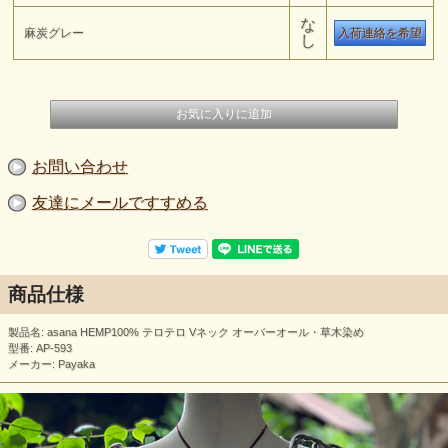
な
麻炭グレー
入荷連絡を希望
し
お問い合わせ
友達にメールですすめる
商品仕様
製品名: asana HEMP100% テロテロ Vネック オーバーオール・草木染め
型番: AP-593
メーカー: Payaka