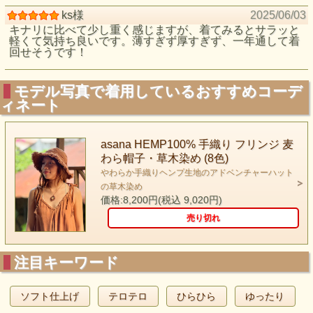
ks様
2025/06/03
キナリに比べて少し重く感じますが、着てみるとサラッと
軽くて気持ち良いです。薄すぎず厚すぎず、一年通して着
回せそうです！
モデル写真で着用しているおすすめコーデ
ィネート
asana HEMP100% 手織り フリンジ 麦
わら帽子・草木染め (8色)
やわらか手織りヘンプ生地のアドベンチャーハット
の草木染め
価格:8,200円(税込 9,020円)
売り切れ
注目キーワード
ソフト仕上げ
テロテロ
ひらひら
ゆったり