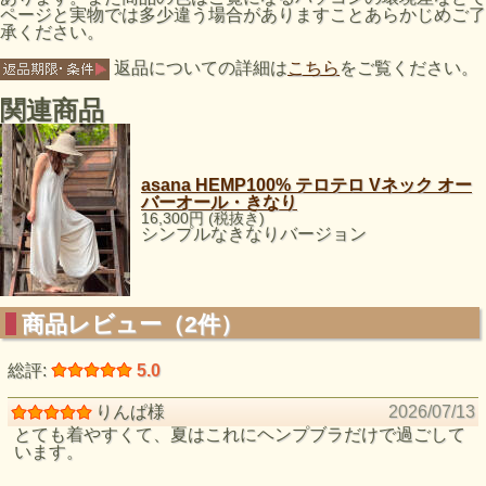
ページと実物では多少違う場合がありますことあらかじめご了
承ください。
返品についての詳細は
こちら
をご覧ください。
関連商品
asana HEMP100% テロテロ Vネック オー
バーオール・きなり
16,300円 (税抜き)
シンプルなきなりバージョン
商品レビュー（2件）
総評:
5.0
りんぱ様
2026/07/13
とても着やすくて、夏はこれにヘンプブラだけで過ごして
います。