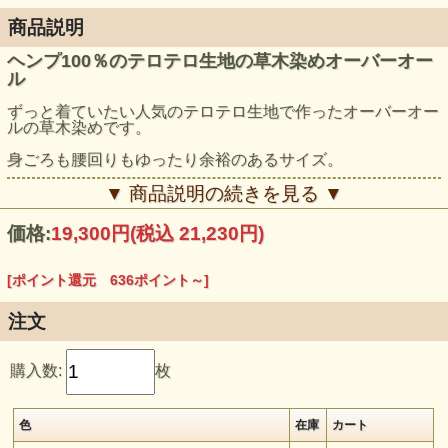
商品説明
ヘンプ100％のテロテロ生地の草木染めオーバーオー
ル
ずっと着ていたい人気のテロテロ生地で作ったオーバーオー
ルの草木染めです。
身ごろも腰回りもゆったり余裕のあるサイズ。
どこも締め付けがなく、ストンと着られます。
▼ 商品説明の続きを見る ▼
ナイトウェアとしてもぜひお試しいただきたい1枚です。
価格:
19,300円
(税込 21,230円)
モデル身長：159cm（ロータス、ライト麻炭グレー、ツリー
着用）
[ポイント還元 636ポイント～]
注文
購入数:
枚
色
在庫
カート