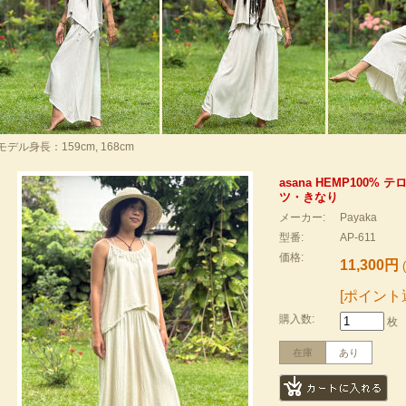
モデル身長：159cm, 168cm
asana HEMP100%
ツ・きなり
メーカー:
Payaka
型番:
AP-611
価格:
11,300円
[ポイント
購入数:
枚
在庫
あり