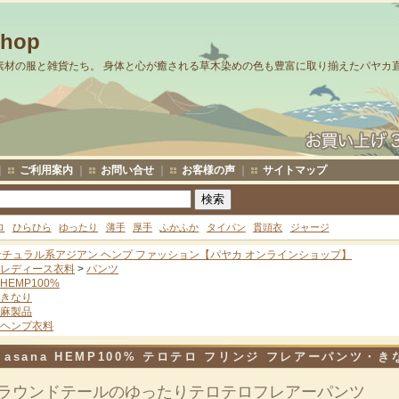
Shop
素材の服と雑貨たち。 身体と心が癒される草木染めの色も豊富に取り揃えたパヤカ
｜
ご利用案内
｜
お問い合せ
｜
お客様の声
｜
サイトマップ
ロ
ひらひら
ゆったり
薄手
厚手
ふかふか
タイパン
貫頭衣
ジャージ
ナチュラル系アジアン ヘンプ ファッション【パヤカ オンラインショップ】
レディース衣料
>
パンツ
HEMP100%
きなり
麻製品
ヘンプ衣料
asana HEMP100% テロテロ フリンジ フレアーパンツ・き
ラウンドテールのゆったりテロテロフレアーパンツ