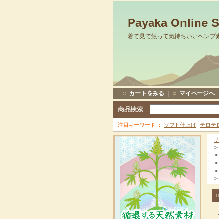
Payaka Online 
着て見て触って氣持ちいいヘンプ
カートをみる
｜
マイページへ
商品検索
注目キーワード
ソフト仕上げ
テロテ
>
>
>
>
>