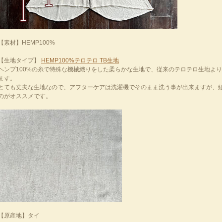
【素材】HEMP100%
【生地タイプ】
HEMP100%テロテロ TB生地
ヘンプ100%の糸で特殊な機械織りをした柔らかな生地で、従来のテロテロ生地よ
ます。
とても丈夫な生地なので、アフターケアは洗濯機でそのまま洗う事が出来ますが、
のがオススメです。
【原産地】タイ