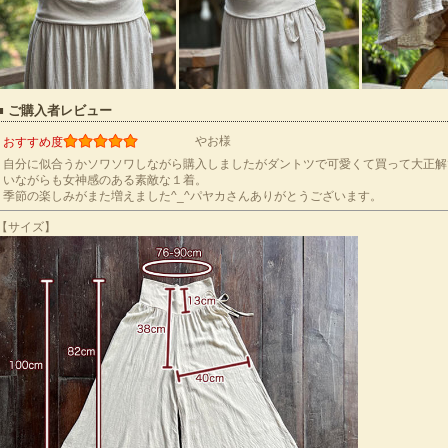
■ ご購入者レビュー
やお様
おすすめ度
自分に似合うかソワソワしながら購入しましたがダントツで可愛くて買って大正解
いながらも女神感のある素敵な１着。
季節の楽しみがまた増えました^_^パヤカさんありがとうございます。
【サイズ】