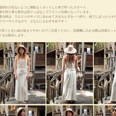
端切れが出ないように無駄なくカットした布で作ったスカート。
裾や切り替え部分は切りっぱなしでフリンジ仕様になっています。
着る時は、ウエストのサイズに合わせて大きなヒダを一つ作り、紐でしばったらそ
フリーサイズなので、どなたにもおすすめです！
※洗うときに紐が絡まりやすいのでご注意ください。洗濯機に入れる際は洗濯ネッ
とをお勧めします。