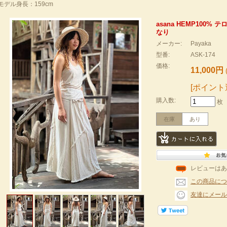
モデル身長：159cm
asana HEMP100%
なり
メーカー:
Payaka
型番:
ASK-174
価格:
11,000円
[ポイント
購入数:
枚
在庫
あり
レビューはあ
この商品につ
友達にメール