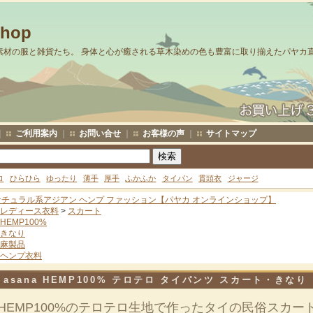
Shop
素材の服と雑貨たち。 身体と心が癒される草木染めの色も豊富に取り揃えたパヤカ
｜
ご利用案内
｜
お問い合せ
｜
お客様の声
｜
サイトマップ
ロ
ひらひら
ゆったり
薄手
厚手
ふかふか
タイパン
貫頭衣
ジャージ
ナチュラル系アジアン ヘンプ ファッション【パヤカ オンラインショップ】
レディース衣料
>
スカート
HEMP100%
きなり
麻製品
ヘンプ衣料
asana HEMP100% テロテロ タイパンツ スカート・きなり
HEMP100%のテロテロ生地で作ったタイの民俗スカー