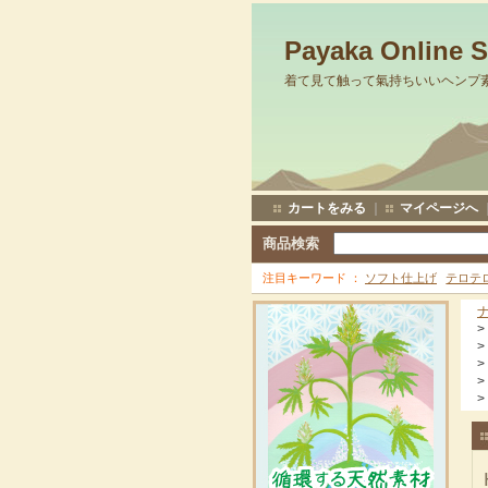
Payaka Online 
着て見て触って氣持ちいいヘンプ
カートをみる
｜
マイページへ
商品検索
注目キーワード
ソフト仕上げ
テロテ
>
>
>
>
>