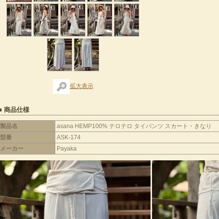
拡大表示
■ 商品仕様
製品名
asana HEMP100% テロテロ タイパンツ スカート・きなり
型番
ASK-174
メーカー
Payaka