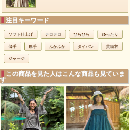
注目キーワード
ソフト仕上げ
テロテロ
ひらひら
ゆったり
薄手
厚手
ふかふか
タイパン
貫頭衣
ジャージ
この商品を見た人はこんな商品も見ていま
す