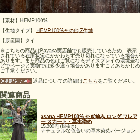
【素材】HEMP100%
【生地タイプ】
HEMP100%その他 Z生地
【原産国】タイ
※こちらの商品はPayaka実店舗でも販売しているため、表示
されている在庫状況にかかわらず売り切れになっている場合が
あります。また商品の色はご覧になるディスプレイの環境差な
どでページと実物では多少違う場合がありますことあらかじめ
ご了承ください。
返品についての詳細は
こちら
をご覧ください。
関連商品
asana HEMP100% かぎ編み ロング フレア
ー スカート・草木染め
15,300円 (税抜き)
ナチュラルな色合いの草木染めバージョン