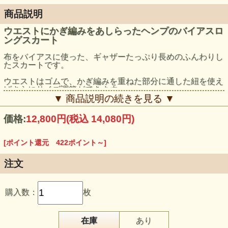
商品説明
ウエストにかぎ編みをあしらったヘンプのバイアスロ
ングスカート
布をバイアスに使った、ギャザーたっぷり長めのふんわりし
たスカートです。
ウエストはゴムで、かぎ編みを重ねた部分に通した紐を使え
ばさらにサイズ調節ができます。
▼ 商品説明の続きを見る ▼
ベアトップとして1枚で着てもスタイル良く決まりますよー♪
価格:
12,800円
(税込 14,080円)
モデル身長：159cm
[ポイント還元 422ポイント～]
注文
購入数：
枚
在庫
あり