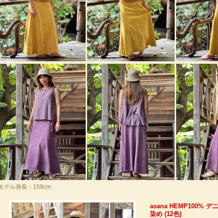
モデル身長：159cm
asana HEMP100%
染め (12色)