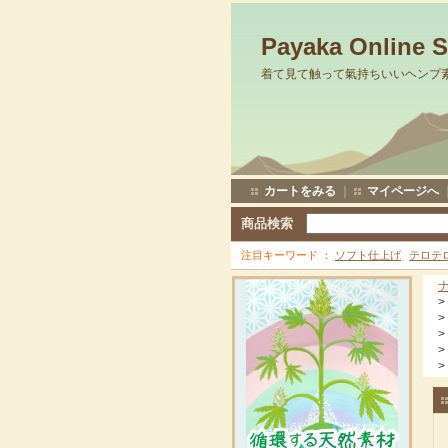
Payaka Online 
着て見て触って氣持ちいいヘンプ
カートをみる
｜
マイページへ
商品検索
注目キーワード
ソフト仕上げ
テロテ
>
>
>
>
>