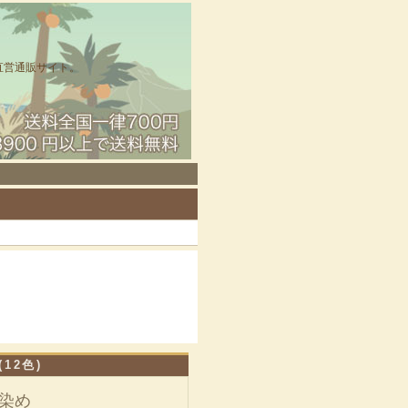
直営通販サイト。
12色)
染め