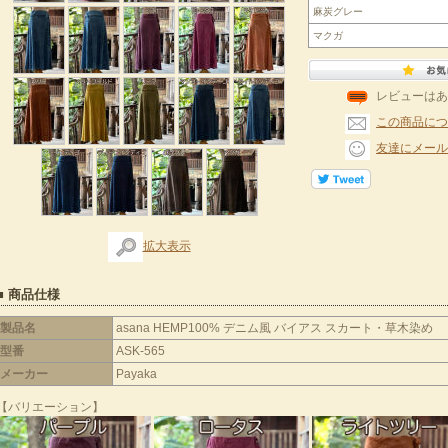
麻炭グレー
マクガ
レビューはあ
この商品につ
友達にメール
拡大表示
■ 商品仕様
製品名
asana HEMP100% デニム風 バイアス スカート・草木染め
型番
ASK-565
メーカー
Payaka
【バリエーション】