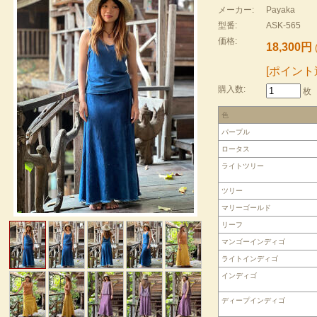
メーカー:
Payaka
型番:
ASK-565
価格:
18,300円
[ポイント
購入数:
枚
色
パープル
ロータス
ライトツリー
ツリー
マリーゴールド
リーフ
マンゴーインディゴ
ライトインディゴ
インディゴ
ディープインディゴ