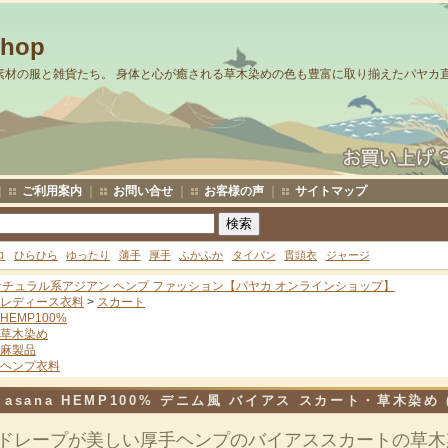
Shop
素材の服と雑貨たち。 身体と心が癒される草木染めの色も豊富に取り揃えたパヤカ
｜
ご利用案内
｜
お問い合せ
｜
お客様の声
｜
サイトマップ
ロ
ひらひら
ゆったり
薄手
厚手
ふかふか
タイパン
貫頭衣
ジャージ
ナチュラル系アジアン ヘンプ ファッション【パヤカ オンラインショップ】
レディース衣料
>
スカート
HEMP100%
草木染め
麻製品
ヘンプ衣料
asana HEMP100% デニム風 バイアス スカート・草木染め (
ドレープが美しい厚手ヘンプのバイアススカートの草木