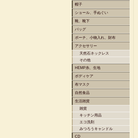
帽子
ショール、手ぬぐい
靴、靴下
バッグ
ポーチ、小物入れ、財布
アクセサリー
天然石ネックレス
その他
HEMP糸、生地
ボディケア
布マスク
自然食品
生活雑貨
雑貨
キッチン用品
エコ洗剤
みつろうキャンドル
CD