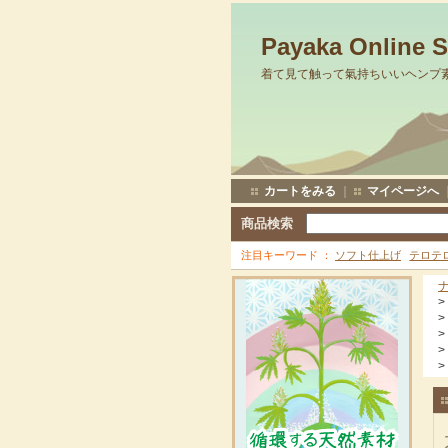
Payaka Online 
着て見て触って氣持ちいいヘンプ
カートをみる
｜
マイページへ
商品検索
注目キーワード
ソフト仕上げ
テロテ
>
>
>
>
>