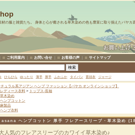
Shop
素材の服と雑貨たち。 身体と心が癒される草木染めの色も豊富に取り揃えたパヤカ
｜
ご利用案内
｜
お問い合せ
｜
お客様の声
｜
サイトマップ
ロ
ひらひら
ゆったり
薄手
厚手
ふかふか
タイパン
貫頭衣
ジャージ
ナチュラル系アジアン ヘンプ ファッション【パヤカ オンラインショップ】
レディース衣料
>
トップス-長袖
草木染め
ヘンプコットン
麻製品
ヘンプ衣料
asana ヘンプコットン 厚手 フレアースリーブ・草木染め (18
大人気のフレアスリーブのカワイイ草木染め♪