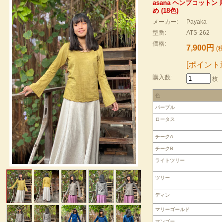
asana ヘンプコット
め (18色)
メーカー:
Payaka
型番:
ATS-262
価格:
7,900円
(税
[ポイント
購入数:
枚
色
パープル
ロータス
チークA
チークB
ライトツリー
ツリー
ディン
マリーゴールド
マンゴー