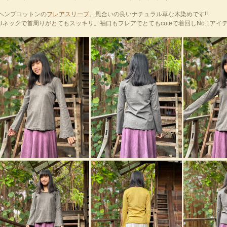
ヘンプコットンの
フレアスリーブ
。風合いの良いナチュラル草な木染めです!!
Uネックで首周りがとてもスッキリ。袖口もフレアでとてもcuteで着回しNo.1アイ