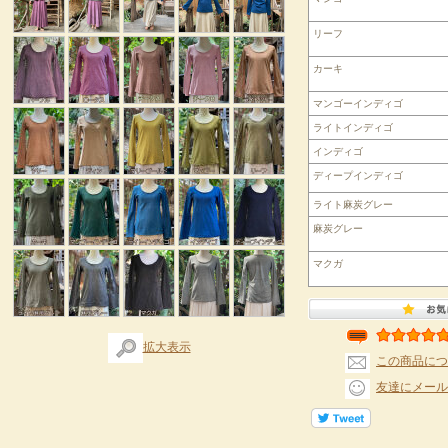
リーフ
カーキ
マンゴーインディゴ
ライトインディゴ
インディゴ
ディープインディゴ
ライト麻炭グレー
麻炭グレー
マクガ
拡大表示
この商品につ
友達にメール