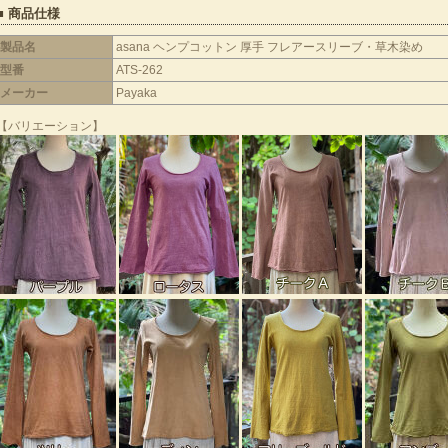
■ 商品仕様
製品名
asana ヘンプコットン 厚手 フレアースリーブ・草木染め
型番
ATS-262
メーカー
Payaka
【バリエーション】