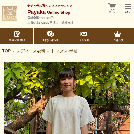
ナチュラル系ヘンプファッション
Payaka
Online Shop
送料全国一律700円
お買い上げ3900円以上で送料無料
TOP
レディース衣料
トップス-半袖
>
>