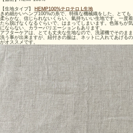
【生地タイプ】
HEMP100%テロテロ L生地
きめ細かいヘンプ100%の糸で、特殊な機械織をした、とても
柔らかな、信じられないくらい、氣持ちいい生地です。一度着
たら脱げなくなるぐらいで、はまってしまいます。色落ちが気
にならない、カラーバリエーションもあります。
アフターケアは、とても丈夫な生地なので、洗濯機でそのまま
洗う事が出来ますが、紐付きの服は、ネットに入れてあげるの
がオススメです。