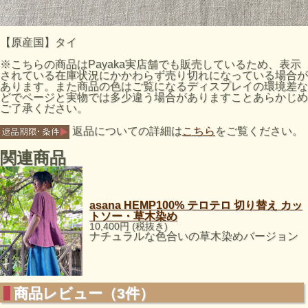
【原産国】タイ
※こちらの商品はPayaka実店舗でも販売しているため、表示
されている在庫状況にかかわらず売り切れになっている場合が
あります。また商品の色はご覧になるディスプレイの環境差な
どでページと実物では多少違う場合がありますことあらかじめ
ご了承ください。
返品についての詳細は
こちら
をご覧ください。
関連商品
asana HEMP100% テロテロ 切り替え カッ
トソー・草木染め
10,400円 (税抜き)
ナチュラルな色合いの草木染めバージョン
商品レビュー（3件）