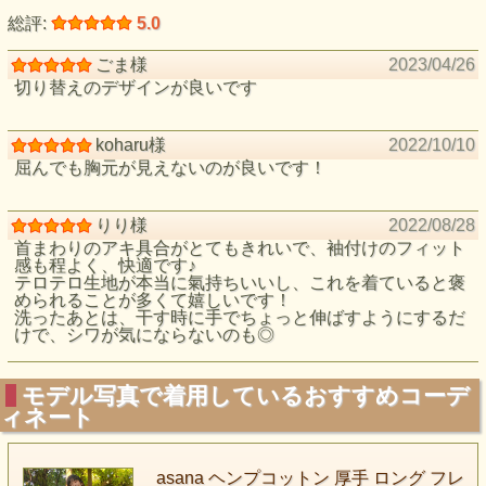
総評:
5.0
ごま様
2023/04/26
切り替えのデザインが良いです
koharu様
2022/10/10
屈んでも胸元が見えないのが良いです！
りり様
2022/08/28
首まわりのアキ具合がとてもきれいで、袖付けのフィット
感も程よく、快適です♪
テロテロ生地が本当に氣持ちいいし、これを着ていると褒
められることが多くて嬉しいです！
洗ったあとは、干す時に手でちょっと伸ばすようにするだ
けで、シワが気にならないのも◎
モデル写真で着用しているおすすめコーデ
ィネート
asana ヘンプコットン 厚手 ロング フレ