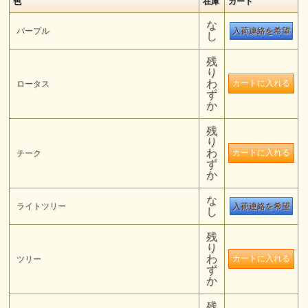
色
在庫
カート
な
パープル
入荷連絡を希望
し
残
り
わ
ロータス
ず
か
残
り
わ
チーク
ず
か
な
ライトツリー
入荷連絡を希望
し
残
り
わ
ツリー
ず
か
残