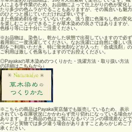
人による手作業のため、お品物によって仕上がりの色が変化し
たり多少の色ムラがでることもありますが、その風合いも魅力
のひとつと感じていただければ幸いです。
また色留め剤を使っていないため、洗う度に色落ちし色の変化
を楽しむことができることが草木染めの良さではありますが、
色移り等には十分にご注意ください。
※お品物は、染色し、乾かした状態で出荷していますので必ず
着用前に一度洗濯してください。なお洗濯には自然に優しい洗
剤をご利用いただき、特に蛍光剤などが入った「合成洗剤」の
ご利用は激しく色落ちしますのでお控えください。
◎Payakaの草木染めのつくりかた・洗濯方法・取り扱い方法
の詳細は
こちら
から↓
※こちらの商品はPayaka実店舗でも販売しているため、表示
されている在庫状況にかかわらず売り切れになっている場合が
あります。また商品の色はご覧になるパソコンの環境差などで
ページと実物では多少違う場合がありますことあらかじめご了
承ください。