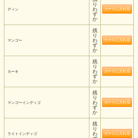
り
わ
ディン
ず
か
残
り
わ
マンゴー
ず
か
残
り
わ
カーキ
ず
か
残
り
わ
マンゴーインディゴ
ず
か
残
り
わ
ライトインディゴ