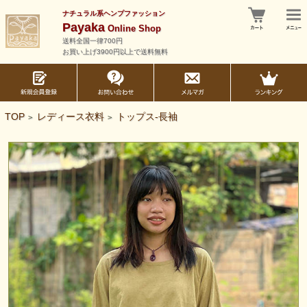
ナチュラル系ヘンプファッション
Payaka
Online Shop
送料全国一律700円
お買い上げ3900円以上で送料無料
TOP
レディース衣料
トップス-長袖
>
>