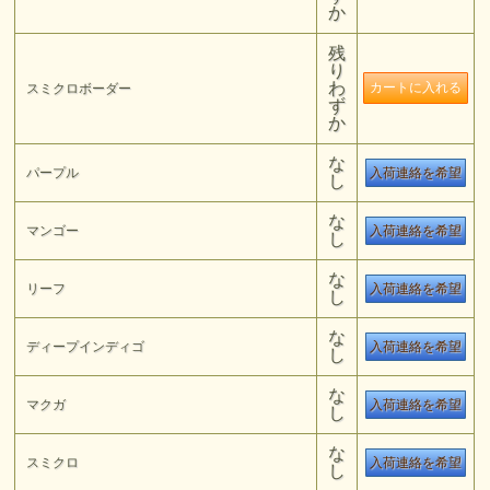
か
残
り
わ
スミクロボーダー
ず
か
な
パープル
入荷連絡を希望
し
な
マンゴー
入荷連絡を希望
し
な
リーフ
入荷連絡を希望
し
な
ディープインディゴ
入荷連絡を希望
し
な
マクガ
入荷連絡を希望
し
な
スミクロ
入荷連絡を希望
し