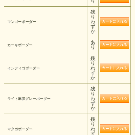
り
残
り
わ
マンゴーボーダー
ず
か
あ
カーキボーダー
り
残
り
わ
インディゴボーダー
ず
か
残
り
わ
ライト麻炭グレーボーダー
ず
か
残
り
わ
マクガボーダー
ず