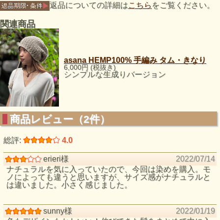
返品についての詳細は
こちら
をご覧ください。
関連商品
asana HEMP100% 手編み タム・きなり
6,000円 (税抜き)
シンプルな生成りバージョン
商品レビュー（2件）
総評:
4.0
erieri様
2022/07/14
ナチュラルを気に入っていたので、今回は染めを購入。モ
ノによっても違うと思いますが、サイズ感がナチュラルと
は違いました。小さく感じました。
sunny様
2022/01/19