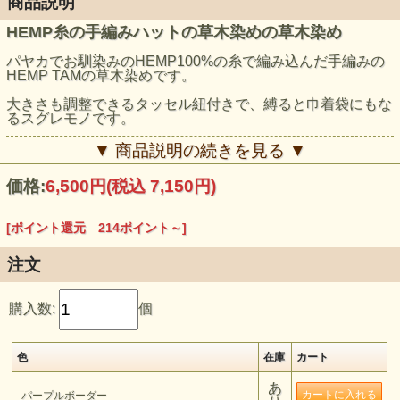
商品説明
HEMP糸の手編みハットの草木染めの草木染め
パヤカでお馴染みのHEMP100%の糸で編み込んだ手編みの
HEMP TAMの草木染めです。
大きさも調整できるタッセル紐付きで、縛ると巾着袋にもな
るスグレモノです。
▼ 商品説明の続きを見る ▼
価格:
6,500円
(税込 7,150円)
[ポイント還元 214ポイント～]
注文
購入数:
個
色
在庫
カート
あ
パープルボーダー