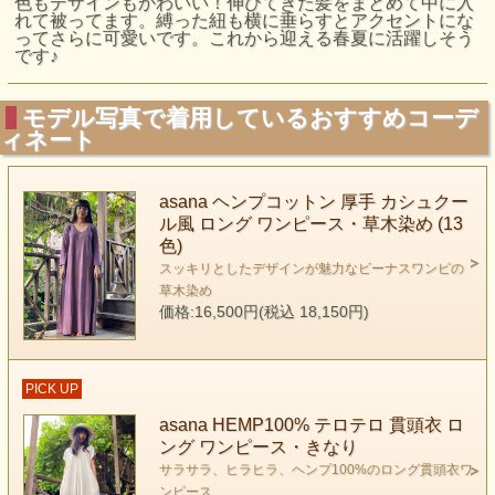
色もデザインもかわいい！伸びてきた髪をまとめて中に入
れて被ってます。縛った紐も横に垂らすとアクセントにな
ってさらに可愛いです。これから迎える春夏に活躍しそう
です♪
モデル写真で着用しているおすすめコーデ
ィネート
asana ヘンプコットン 厚手 カシュクー
ル風 ロング ワンピース・草木染め (13
色)
スッキリとしたデザインが魅力なビーナスワンピの
草木染め
価格:16,500円(税込 18,150円)
PICK UP
asana HEMP100% テロテロ 貫頭衣 ロ
ング ワンピース・きなり
サラサラ、ヒラヒラ、ヘンプ100%のロング貫頭衣ワ
ンピース