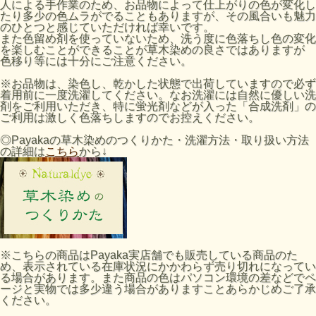
人による手作業のため、お品物によって仕上がりの色が変化し
たり多少の色ムラがでることもありますが、その風合いも魅力
のひとつと感じていただければ幸いです。
また色留め剤を使っていないため、洗う度に色落ちし色の変化
を楽しむことができることが草木染めの良さではありますが
色移り等には十分にご注意ください。
※お品物は、染色し、乾かした状態で出荷していますので必ず
着用前に一度洗濯してください。なお洗濯には自然に優しい洗
剤をご利用いただき、特に蛍光剤などが入った「合成洗剤」の
ご利用は激しく色落ちしますのでお控えください。
◎Payakaの草木染めのつくりかた・洗濯方法・取り扱い方法
の詳細は
こちら
から↓
※こちらの商品はPayaka実店舗でも販売している商品のた
め、表示されている在庫状況にかかわらず売り切れになってい
る場合があります。また商品の色はパソコン環境の差などでペ
ージと実物では多少違う場合がありますことあらかじめご了承
ください。