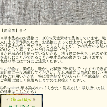
【原産国】タイ
※草木染めのお品物は、100％天然素材で染色しています。職
人による手作業のため、お品物によって仕上がりの色が変化し
たり多少の色ムラがでることもありますが、その風合いも魅力
のひとつと感じていただければ幸いです。
また色留め剤を使っていないため、洗う度に色落ちし色の変化
を楽しむことができることが草木染めの良さではありますが
色移り等には十分にご注意ください。
※お品物は、染色し、乾かした状態で出荷していますので必ず
着用前に一度洗濯してください。なお洗濯には自然に優しい洗
剤をご利用いただき、特に蛍光剤などが入った「合成洗剤」の
ご利用は激しく色落ちしますのでお控えください。
◎Payakaの草木染めのつくりかた・洗濯方法・取り扱い方法
の詳細は
こちら
から↓