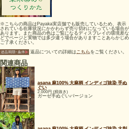
※こちらの商品はPayaka実店舗でも販売しているため、表示
されている在庫状況にかかわらず売り切れになっている場合が
あります。また商品の色はご覧になるディスプレイの環境差な
どでページと実物では多少違う場合がありますことあらかじめ
ご了承ください。
返品についての詳細は
こちら
をご覧ください。
関連商品
asana 麻100% 大麻柄 インディゴ抜染 手ぬ
ぐい
2,000円 (税抜き)
ガーゼ手ぬぐいバージョン
asana 麻100% 大麻柄 インディゴ抜染 大判