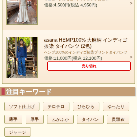
価格:4,500円(税込 4,950円)
asana HEMP100% 大麻柄 インディゴ
抜染 タイパンツ (2色)
ヘンプ100%のインディゴ抜染プリントタイパンツ
価格:11,000円(税込 12,100円)
売り切れ
注目キーワード
ソフト仕上げ
テロテロ
ひらひら
ゆったり
薄手
厚手
ふかふか
タイパン
貫頭衣
ジャージ