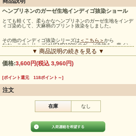
商品説明
ヘンプリネンのガーゼ生地インディゴ抜染ショール
とても軽くて、柔らかなヘンプリネンのガーゼ生地をインデ
ィゴ染めして、大麻柄のプリント抜染をしました。
その他のインディゴ抜染シリーズは
＜こちら＞
から
なお、このシリーズはHEMP100%のガーゼ生地を一度イン
ディゴ染めした後に抜染しており、薄くてデリケートなの
▼ 商品説明の続きを見る ▼
で、お洗濯の際はやさしく手洗い、もしくはネットに入れて
洗濯機でお願いします。
価格:
3,600円
(税込 3,960円)
モデル身長：159cm
[ポイント還元 118ポイント～]
注文
在庫
なし