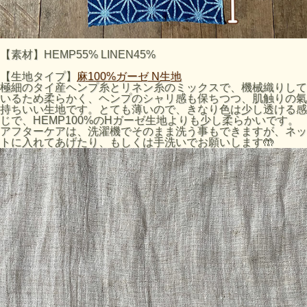
【素材】HEMP55% LINEN45%
【生地タイプ】
麻100%ガーゼ N生地
極細のタイ産ヘンプ糸とリネン糸のミックスで、機械織りして
いるため柔らかく、ヘンプのシャリ感も保ちつつ、肌触りの氣
持ちいい生地です。とても薄いので、きなり色は少し透ける感
じで、HEMP100%のHガーゼ生地よりも少し柔らかいです。
アフターケアは、洗濯機でそのまま洗う事もできますが、ネッ
トに入れてあげたり、もしくは手洗いでお願いします🤲