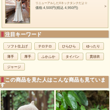
リニューアルしたVネックタンクだよ☆
価格:4,500円(税込 4,950円)
注目キーワード
ソフト仕上げ
テロテロ
ひらひら
ゆったり
薄手
厚手
ふかふか
タイパン
貫頭衣
ジャージ
この商品を見た人はこんな商品も見ていま
す