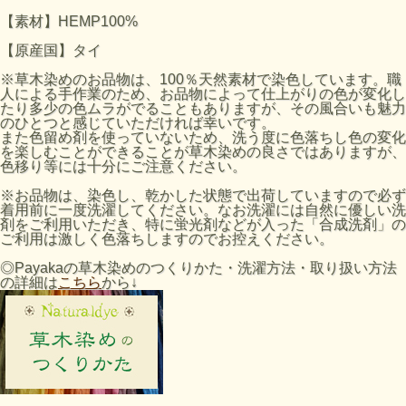
【素材】HEMP100%
【原産国】タイ
※草木染めのお品物は、100％天然素材で染色しています。職
人による手作業のため、お品物によって仕上がりの色が変化し
たり多少の色ムラがでることもありますが、その風合いも魅力
のひとつと感じていただければ幸いです。
また色留め剤を使っていないため、洗う度に色落ちし色の変化
を楽しむことができることが草木染めの良さではありますが、
色移り等には十分にご注意ください。
※お品物は、染色し、乾かした状態で出荷していますので必ず
着用前に一度洗濯してください。なお洗濯には自然に優しい洗
剤をご利用いただき、特に蛍光剤などが入った「合成洗剤」の
ご利用は激しく色落ちしますのでお控えください。
◎Payakaの草木染めのつくりかた・洗濯方法・取り扱い方法
の詳細は
こちら
から↓