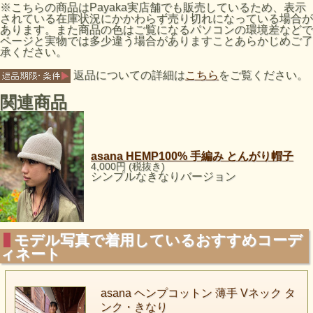
※こちらの商品はPayaka実店舗でも販売しているため、表示
されている在庫状況にかかわらず売り切れになっている場合が
あります。また商品の色はご覧になるパソコンの環境差などで
ページと実物では多少違う場合がありますことあらかじめご了
承ください。
返品についての詳細は
こちら
をご覧ください。
関連商品
asana HEMP100% 手編み とんがり帽子
4,000円 (税抜き)
シンプルなきなりバージョン
モデル写真で着用しているおすすめコーデ
ィネート
asana ヘンプコットン 薄手 Vネック タ
ンク・きなり