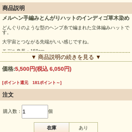
商品説明
メルヘン手編みとんがりハットのインディゴ草木染め
どんぐりのような型のヘンプ糸で編まれた立体編みハットで
す。
大宇宙とつながる先端がいい感じですね。
モデル身長：159cm
▼ 商品説明の続きを見る ▼
価格:
5,500円
(税込 6,050円)
[ポイント還元 181ポイント～]
注文
購入数：
個
在庫
あり