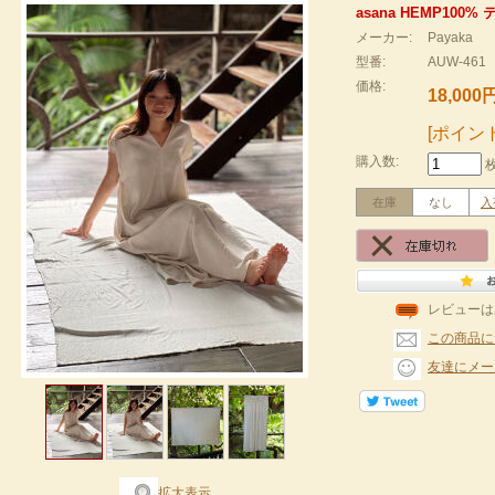
asana HEMP10
メーカー:
Payaka
型番:
AUW-461
価格:
18,000
[ポイン
購入数:
在庫
なし
入
レビューは
この商品に
友達にメー
拡大表示