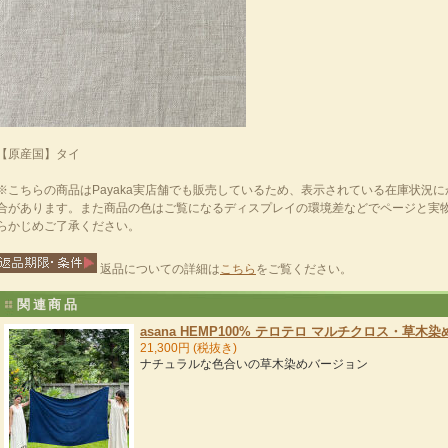
【原産国】タイ
※こちらの商品はPayaka実店舗でも販売しているため、表示されている在庫状況
合があります。また商品の色はご覧になるディスプレイの環境差などでページと実
らかじめご了承ください。
返品についての詳細は
こちら
をご覧ください。
関連商品
asana HEMP100% テロテロ マルチクロス・草木染
21,300円 (税抜き)
ナチュラルな色合いの草木染めバージョン