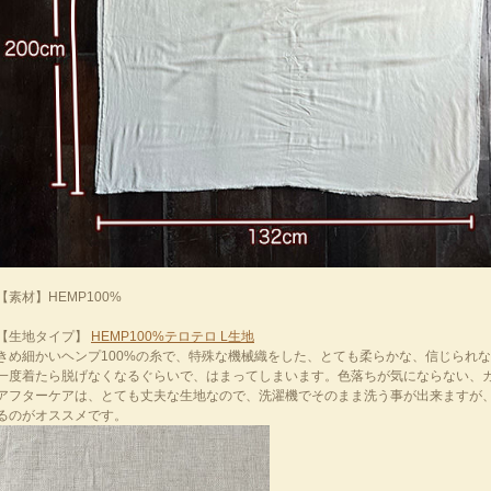
【素材】HEMP100%
【生地タイプ】
HEMP100%テロテロ L生地
きめ細かいヘンプ100%の糸で、特殊な機械織をした、とても柔らかな、信じられ
一度着たら脱げなくなるぐらいで、はまってしまいます。色落ちが気にならない、
アフターケアは、とても丈夫な生地なので、洗濯機でそのまま洗う事が出来ますが
るのがオススメです。