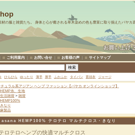
Shop
素材の服と雑貨たち。 身体と心が癒される草木染めの色も豊富に取り揃えたパヤカ
｜
ご利用案内
｜
お問い合せ
｜
お客様の声
｜
サイトマップ
ロ
ひらひら
ゆったり
薄手
厚手
ふかふか
タイパン
貫頭衣
ジャージ
ナチュラル系アジアン ヘンプ ファッション【パヤカ オンラインショップ】
HEMP糸、生地
生活雑貨
>
雑貨
HEMP100%
きなり
麻製品
asana HEMP100% テロテロ マルチクロス・きなり
テロテロヘンプの快適マルチクロス