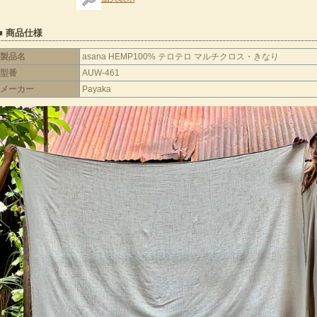
■ 商品仕様
製品名
asana HEMP100% テロテロ マルチクロス・きなり
型番
AUW-461
メーカー
Payaka