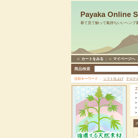
Payaka Online 
着て見て触って氣持ちいいヘンプ
カートをみる
｜
マイページへ
商品検索
注目キーワード
ソフト仕上げ
テロテ
>
>
>
>
>