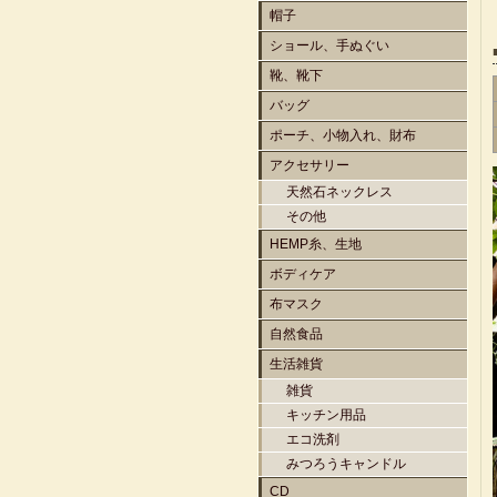
帽子
ショール、手ぬぐい
靴、靴下
バッグ
ポーチ、小物入れ、財布
アクセサリー
天然石ネックレス
その他
HEMP糸、生地
ボディケア
布マスク
自然食品
生活雑貨
雑貨
キッチン用品
エコ洗剤
みつろうキャンドル
CD