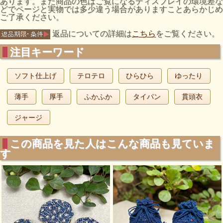
あります。また商品の色はご覧になるディスプレイの環境差な
どでページと実物では多少違う場合がありますことあらかじめ
ご了承ください。
返品についての詳細は
こちら
をご覧ください。
注目キーワード
ソフト仕上げ
テロテロ
ひらひら
ゆったり
薄手
厚手
ふかふか
タイパン
貫頭衣
ジャージ
この商品を見た人はこんな商品も見ていま
す