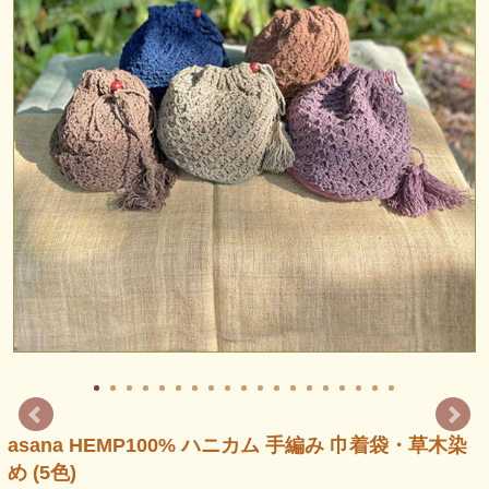
asana HEMP100% ハニカム 手編み 巾着袋・草木染
め (5色)