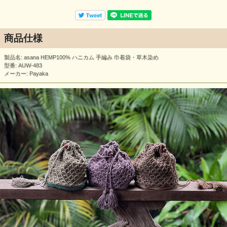
商品仕様
製品名: asana HEMP100% ハニカム 手編み 巾着袋・草木染め
型番: AUW-483
メーカー: Payaka