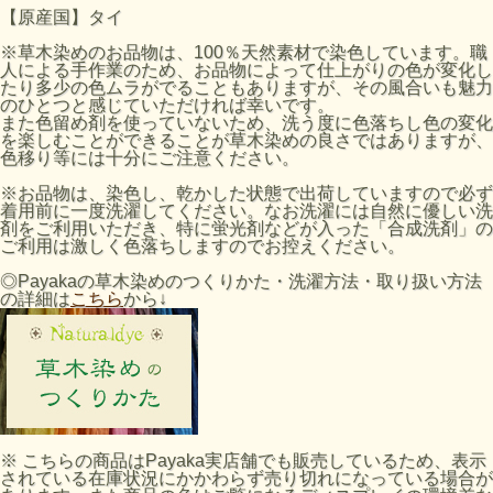
【原産国】タイ
※草木染めのお品物は、100％天然素材で染色しています。職
人による手作業のため、お品物によって仕上がりの色が変化し
たり多少の色ムラがでることもありますが、その風合いも魅力
のひとつと感じていただければ幸いです。
また色留め剤を使っていないため、洗う度に色落ちし色の変化
を楽しむことができることが草木染めの良さではありますが、
色移り等には十分にご注意ください。
※お品物は、染色し、乾かした状態で出荷していますので必ず
着用前に一度洗濯してください。なお洗濯には自然に優しい洗
剤をご利用いただき、特に蛍光剤などが入った「合成洗剤」の
ご利用は激しく色落ちしますのでお控えください。
◎Payakaの草木染めのつくりかた・洗濯方法・取り扱い方法
の詳細は
こちら
から↓
※ こちらの商品はPayaka実店舗でも販売しているため、表示
されている在庫状況にかかわらず売り切れになっている場合が