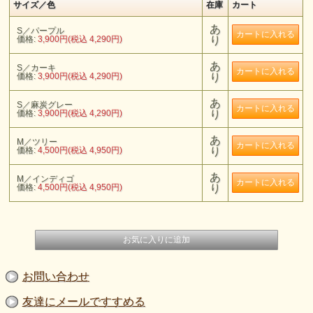
サイズ／色
在庫
カート
あ
S／パープル
価格:
3,900円(税込 4,290円)
り
あ
S／カーキ
価格:
3,900円(税込 4,290円)
り
あ
S／麻炭グレー
価格:
3,900円(税込 4,290円)
り
あ
M／ツリー
価格:
4,500円(税込 4,950円)
り
あ
M／インディゴ
価格:
4,500円(税込 4,950円)
り
お問い合わせ
友達にメールですすめる