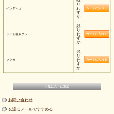
残
り
わ
インディゴ
ず
か
残
り
わ
ライト麻炭グレー
ず
か
残
り
わ
マクガ
ず
か
お問い合わせ
友達にメールですすめる