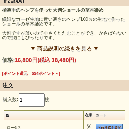
商品説明
極薄手のヘンプを使った大判ショールの草木染め
繊細なガーゼ生地に近い薄さのヘンプ100％の生地で作った
ショールの草木染めです。
大判ですが薄いので小さくたたむことができ、かさばらない
ので旅にもぴったりです。
紫外線よけに使ったり、肌寒い時に1枚はおったりして、麻
▼ 商品説明の続きを見る ▼
の波動を十分に感じられますよ。
価格:
16,800円
(税込 18,480円)
（マリーゴールド、ライトインディゴ着用）
[ポイント還元 554ポイント～]
注文
購入数:
枚
色
在庫
カート
な
ロータス
入荷連絡を希望