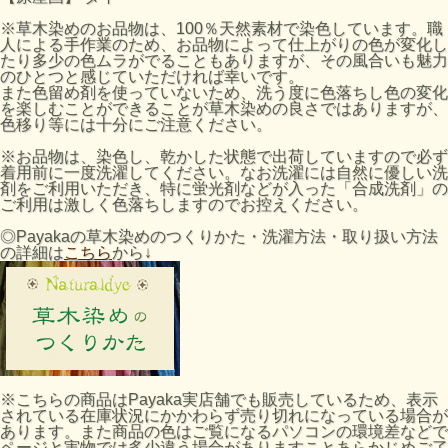
※草木染めのお品物は、100％天然素材で染色しています。職
人による手作業のため、お品物によって仕上がりの色が変化し
たり多少の色ムラがでることもありますが、その風合いも魅力
のひとつと感じていただければ幸いです。
また色留め剤を使っていないため、洗う度に色落ちし色の変化
を楽しむことができることが草木染めの良さではありますが、
色移り等には十分にご注意ください。
※お品物は、染色し、乾かした状態で出荷していますので必ず
着用前に一度洗濯してください。なお洗濯には自然に優しい洗
剤をご利用いただき、特に蛍光剤などが入った「合成洗剤」の
ご利用は激しく色落ちしますのでお控えください。
◎Payakaの草木染めのつくりかた・洗濯方法・取り扱い方法
の詳細は
こちら
から↓
※こちらの商品はPayaka実店舗でも販売しているため、表示
されている在庫状況にかかわらず売り切れになっている場合が
あります。また商品の色はご覧になるパソコンの環境差などで
ページと実物では多少違う場合がありますことあらかじめご了