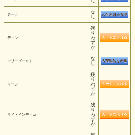
し
な
チーク
入荷連絡を希望
し
残
り
わ
ディン
ず
か
な
マリーゴールド
入荷連絡を希望
し
残
り
わ
リーフ
ず
か
残
り
わ
ライトインディゴ
ず
か