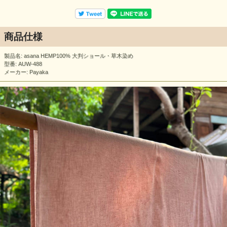
商品仕様
製品名: asana HEMP100% 大判ショール・草木染め
型番: AUW-488
メーカー: Payaka