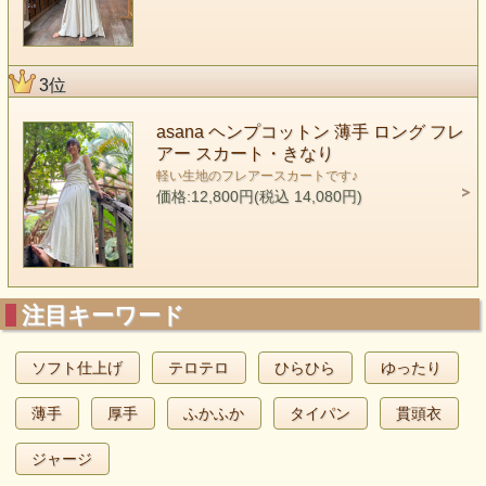
3位
asana ヘンプコットン 薄手 ロング フレ
アー スカート・きなり
軽い生地のフレアースカートです♪
価格:12,800円(税込 14,080円)
注目キーワード
ソフト仕上げ
テロテロ
ひらひら
ゆったり
薄手
厚手
ふかふか
タイパン
貫頭衣
ジャージ