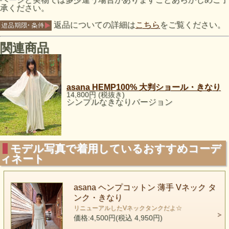
承ください。
返品についての詳細は
こちら
をご覧ください。
関連商品
asana HEMP100% 大判ショール・きなり
14,800円 (税抜き)
シンプルなきなりバージョン
モデル写真で着用しているおすすめコーデ
ィネート
asana ヘンプコットン 薄手 Vネック タ
ンク・きなり
リニューアルしたVネックタンクだよ☆
価格:4,500円(税込 4,950円)