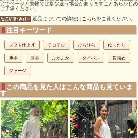
どでページと実物では多少違う場合がありますことあらかじめ
ご了承ください。
返品についての詳細は
こちら
をご覧ください。
注目キーワード
ソフト仕上げ
テロテロ
ひらひら
ゆったり
薄手
厚手
ふかふか
タイパン
貫頭衣
ジャージ
この商品を見た人はこんな商品も見ていま
す