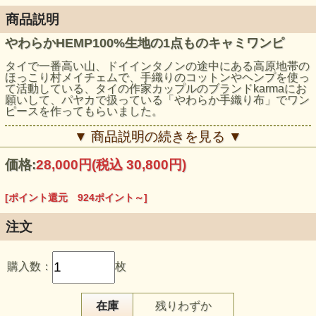
商品説明
やわらかHEMP100%生地の1点ものキャミワンピ
タイで一番高い山、ドイインタノンの途中にある高原地帯の
ほっこり村メイチェムで、手織りのコットンやヘンプを使っ
て活動している、タイの作家カップルのブランドkarmaにお
願いして、パヤカで扱っている「やわらか手織り布」でワン
ピースを作ってもらいました。
部分的に布が傷んでいたところがあったのですが、そこを刺
▼ 商品説明の続きを見る ▼
繍で補強すると可愛い水玉の模様に。
価格:
28,000円
(税込 30,800円)
ウエストの切り替えと、長さの違う裾が魅力の1点もので
す。
[ポイント還元 924ポイント～]
モデル身長：
165cm
注文
購入数：
枚
在庫
残りわずか