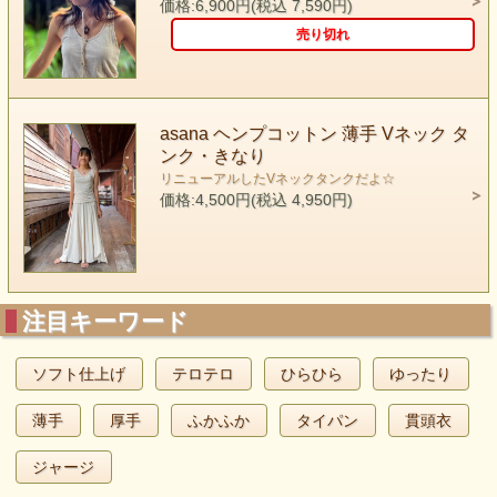
価格:6,900円(税込 7,590円)
売り切れ
asana ヘンプコットン 薄手 Vネック タ
ンク・きなり
リニューアルしたVネックタンクだよ☆
価格:4,500円(税込 4,950円)
注目キーワード
ソフト仕上げ
テロテロ
ひらひら
ゆったり
薄手
厚手
ふかふか
タイパン
貫頭衣
ジャージ