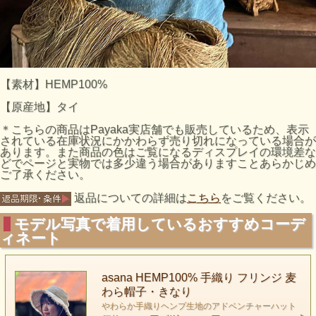
【素材】HEMP100%
【原産地】タイ
＊こちらの商品はPayaka実店舗でも販売しているため、表示
されている在庫状況にかかわらず売り切れになっている場合が
あります。また商品の色はご覧になるディスプレイの環境差な
どでページと実物では多少違う場合がありますことあらかじめ
ご了承ください。
返品についての詳細は
こちら
をご覧ください。
モデル写真で着用しているおすすめコーデ
ィネート
asana HEMP100% 手織り フリンジ 麦
わら帽子・きなり
やわらか手織りヘンプ生地のアドベンチャーハット