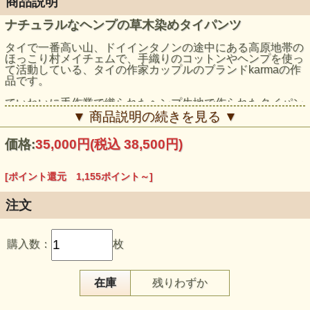
商品説明
ナチュラルなヘンプの草木染めタイパンツ
タイで一番高い山、ドイインタノンの途中にある高原地帯の
ほっこり村メイチェムで、手織りのコットンやヘンプを使っ
て活動している、タイの作家カップルのブランドkarmaの作
品です。
ていねいに手作業で織られたヘンプ生地で作られたタイパン
ツをインディゴで染めました。
▼ 商品説明の続きを見る ▼
洗うたびにどんどんやわらかくなって、ウエストは紐で調節
価格:
35,000円
(税込 38,500円)
できるので、とても快適！
体型を選ばす、男女兼用でどなたでも着こなしていただけま
[ポイント還元 1,155ポイント～]
す。
※なおこちらの商品は、洗うときに紐が絡まりやすいのでご
注文
注意ください。
洗濯機に入れる際は洗濯ネットに入れるか、紐を結んでいた
だくことをお勧めします。
購入数：
枚
モデル身長：159cm
在庫
残りわずか