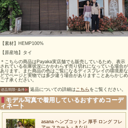
【素材】HEMP100%
【原産地】タイ
＊こちらの商品はPayaka実店舗でも販売しているため、表示
されている在庫状況にかかわらず売り切れになっている場合が
あります。また商品の色はご覧になるディスプレイの環境差な
どでページと実物では多少違う場合がありますことあらかじめ
ご了承ください。
返品についての詳細は
こちら
をご覧ください。
モデル写真で着用しているおすすめコーデ
ィネート
asana ヘンプコットン 厚手 ロング フレ
アー スカート・きなり