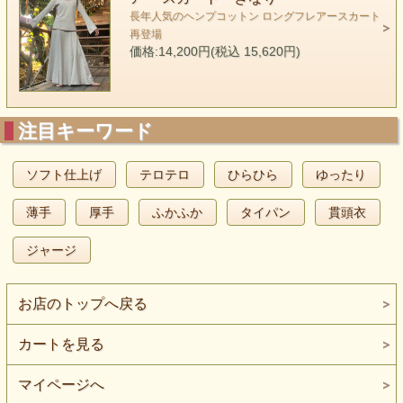
長年人気のヘンプコットン ロングフレアースカート
再登場
価格:14,200円(税込 15,620円)
注目キーワード
ソフト仕上げ
テロテロ
ひらひら
ゆったり
薄手
厚手
ふかふか
タイパン
貫頭衣
ジャージ
お店のトップへ戻る
カートを見る
マイページへ