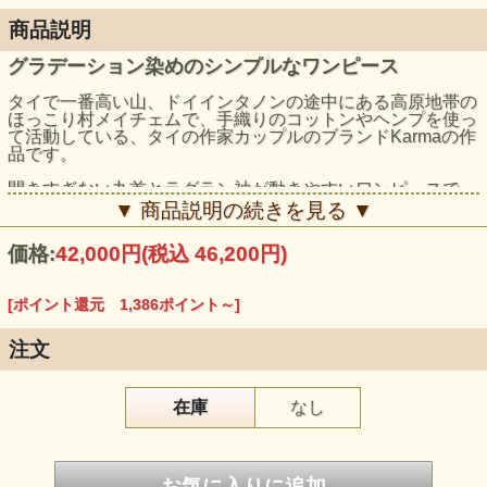
商品説明
グラデーション染めのシンプルなワンピース
タイで一番高い山、ドイインタノンの途中にある高原地帯の
ほっこり村メイチェムで、手織りのコットンやヘンプを使っ
て活動している、タイの作家カップルのブランドKarmaの作
品です。
開きすぎない丸首とラグラン袖が動きやすいワンピースで
す。
▼ 商品説明の続きを見る ▼
やさしいロータス色で、裾と袖先はほんのり薄い色に仕上が
価格:
42,000円
(税込 46,200円)
っています。
左右に大きめのポケットがついているのも便利ですね！
[ポイント還元 1,386ポイント～]
ストンと着られるシルエットは、スカートとの重ね着はもち
ろん、レギンスと合わせて活動的にも楽しめます。
注文
モデル身長：165cm
在庫
なし