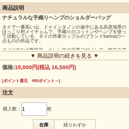
商品説明
ナチュラルな手織りヘンプのショルダーバッグ
タイで一番高い山、ドイインタノンの途中にある高原地帯の
ほっこり村メイチェムで、手織りのコットンやヘンプを使っ
て活動している、タイの作家カップルのブランドkarmaの一
点ものの作品です。
タイに住む少数民族 カレン族の定番デザインで、幅広の肩
紐と四角い形が特徴のショルダーバッグです。
▼ 商品説明の続きを見る ▼
使い込むほどに味わい深くなる手織りのヘンプ布で作られ、
価格:
15,000円
(税込 16,500円)
短めに揃えられた裾のフリンジがかわいいポイントです。
太めの紐なので楽に持てるところも嬉しいですね！
[ポイント還元 495ポイント～]
モデル身長：165cm
注文
購入数：
枚
在庫
残りわずか