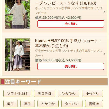
ーブ ワンピース・きなり (1点もの)
ざっくりナチュラルな手織りヘンプ生地で作ったワ
ンピース
価格:39,000円(税込 42,900円)
売り切れ
Karma HEMP100% 手織り スカート・
草木染め (1点もの)
グラデーションが美しいミディ丈の手織りヘンプス
カート
価格:46,000円(税込 50,600円)
売り切れ
注目キーワード
ソフト仕上げ
テロテロ
ひらひら
ゆったり
薄手
厚手
ふかふか
タイパン
貫頭衣