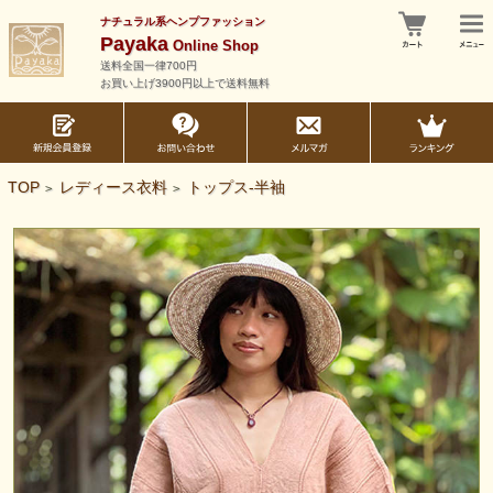
ナチュラル系ヘンプファッション
Payaka
Online Shop
送料全国一律700円
お買い上げ3900円以上で送料無料
TOP
レディース衣料
トップス-半袖
>
>