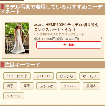
モデル写真で着用しているおすすめコーデ
ィネート
asana HEMP100% テロテロ 切り替え
ロングスカート・きなり
ヘンプ100%のテロテロロングスカート
価格:13,300円(税込 14,630円)
売り切れ
注目キーワード
ソフト仕上げ
テロテロ
ひらひら
ゆったり
薄手
厚手
ふかふか
タイパン
貫頭衣
ジャージ