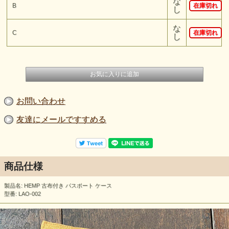
な
B
在庫切れ
し
な
C
在庫切れ
し
お問い合わせ
友達にメールですすめる
商品仕様
製品名: HEMP 古布付き パスポート ケース
型番: LAO-002