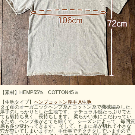
【素材】HEMP55% COTTON45％
【生地タイプ】
ヘンプコットン厚手 A生地
タイ産のオーガニックヘンプ糸とコットン糸で機械編みした、
厚手のしっかりとした生地です。 ナチュラル感たっぷりでと
ても氣持ち良く、長持ちします。 柔らかい糸にこだわってい
るため、ヘンプ糸がとても細くて、シーズンによって、毎回質
感も多少変わってきます。 そして、たまに糸が切れて小さな
穴が空いてしまいますが、手仕事でチクチクしていますので、