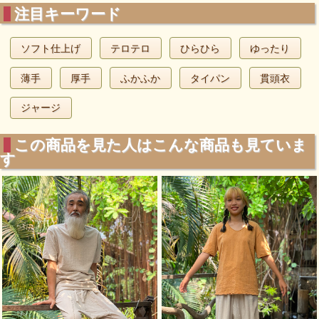
注目キーワード
ソフト仕上げ
テロテロ
ひらひら
ゆったり
薄手
厚手
ふかふか
タイパン
貫頭衣
ジャージ
この商品を見た人はこんな商品も見ていま
す