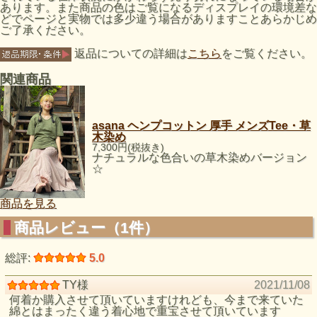
あります。また商品の色はご覧になるディスプレイの環境差な
どでページと実物では多少違う場合がありますことあらかじめ
ご了承ください。
返品についての詳細は
こちら
をご覧ください。
関連商品
asana ヘンプコットン 厚手 メンズTee・草
木染め
7,300円(税抜き)
ナチュラルな色合いの草木染めバージョン
☆
商品を見る
商品レビュー（1件）
総評:
5.0
TY様
2021/11/08
何着か購入させて頂いていますけれども、今まで来ていた
綿とはまったく違う着心地で重宝させて頂いています