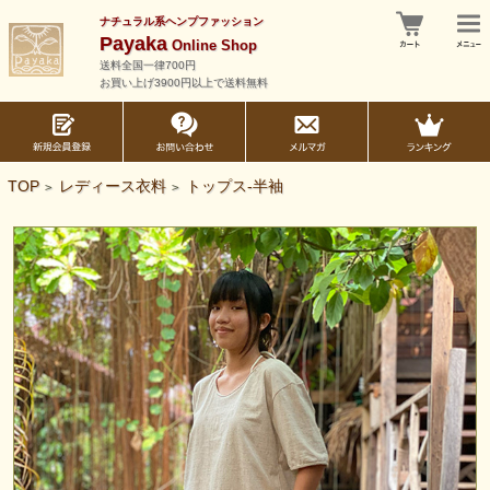
ナチュラル系ヘンプファッション
Payaka
Online Shop
送料全国一律700円
お買い上げ3900円以上で送料無料
TOP
レディース衣料
トップス-半袖
>
>