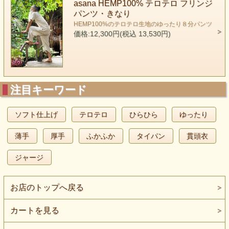
asana HEMP100% テロテロ フリンジ
パンツ・きなり
HEMP100%のテロテロ生地のゆったり８分パンツ
価格:12,300円(税込 13,530円)
注目キーワード
ソフト仕上げ
テロテロ
ひらひら
ゆったり
薄手
厚手
ふかふか
タイパン
貫頭衣
ジャージ
お店のトップへ戻る
カートを見る