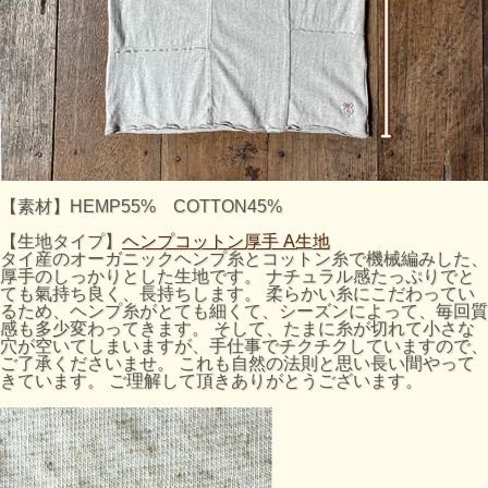
【素材】HEMP55% COTTON45%
【生地タイプ】
ヘンプコットン厚手 A生地
タイ産のオーガニックヘンプ糸とコットン糸で機械編みした、
厚手のしっかりとした生地です。 ナチュラル感たっぷりでと
ても氣持ち良く、長持ちします。 柔らかい糸にこだわってい
るため、ヘンプ糸がとても細くて、シーズンによって、毎回質
感も多少変わってきます。 そして、たまに糸が切れて小さな
穴が空いてしまいますが、手仕事でチクチクしていますので、
ご了承くださいませ。 これも自然の法則と思い長い間やって
きています。 ご理解して頂きありがとうございます。